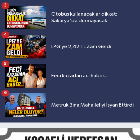
3
Otobüs kullanacaklar dikkat:
Sakarya'da durmayacak
4
LPG’ye 2,42 TL Zam Geldi
5
Feci kazadan acı haber...
6
Metruk Bina Mahalleliyi İsyan Ettirdi