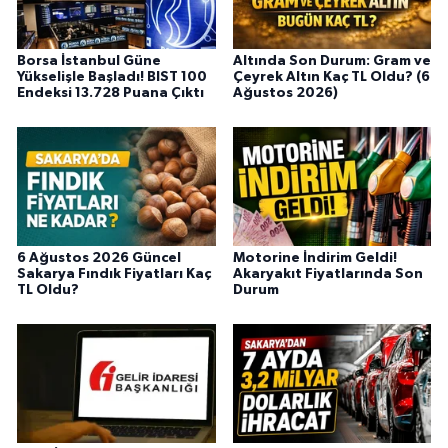
Borsa İstanbul Güne
Altında Son Durum: Gram ve
Yükselişle Başladı! BIST 100
Çeyrek Altın Kaç TL Oldu? (6
Endeksi 13.728 Puana Çıktı
Ağustos 2026)
6 Ağustos 2026 Güncel
Motorine İndirim Geldi!
Sakarya Fındık Fiyatları Kaç
Akaryakıt Fiyatlarında Son
TL Oldu?
Durum