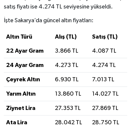
satış fiyatı ise 4.274 TL seviyesine yükseldi.
İşte Sakarya’da güncel altın fiyatları:
Altın Türü
Alış (TL)
Satış (TL)
22 Ayar Gram
3.866 TL
4.087 TL
24 Ayar Gram
4.273 TL
4.274 TL
Çeyrek Altın
6.930 TL
7.013 TL
Yarım Altın
13.860 TL
14.027 TL
Ziynet Lira
27.353 TL
27.869 TL
Ata Lira
28.042 TL
28.750 TL