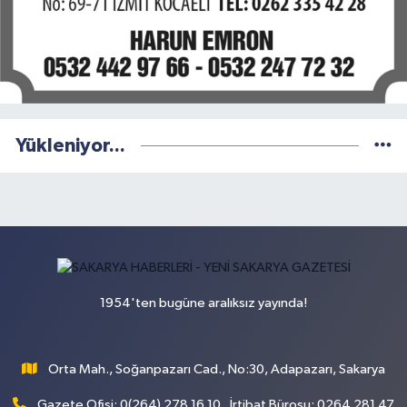
Yükleniyor...
1954'ten bugüne aralıksız yayında!
Orta Mah., Soğanpazarı Cad., No:30, Adapazarı, Sakarya
Gazete Ofisi: 0(264) 278 16 10 , İrtibat Bürosu: 0264 281 47