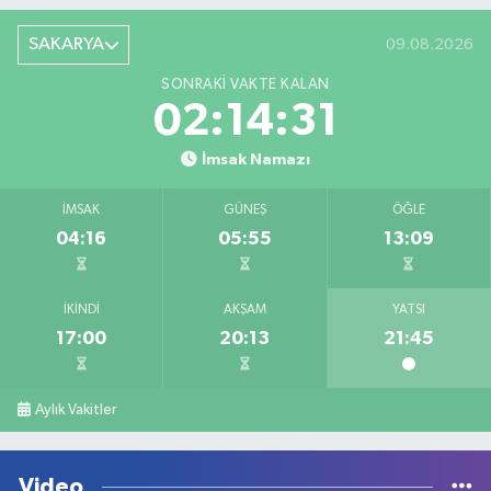
SAKARYA
09.08.2026
SONRAKI VAKTE KALAN
02:14:31
İmsak Namazı
İMSAK
GÜNEŞ
ÖĞLE
04:16
05:55
13:09
İKINDI
AKŞAM
YATSI
17:00
20:13
21:45
Aylık Vakitler
Video