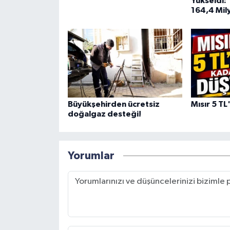
Yükseldi:
164,4 Mily
Büyükşehirden ücretsiz
Mısır 5 TL
doğalgaz desteği!
Yorumlar