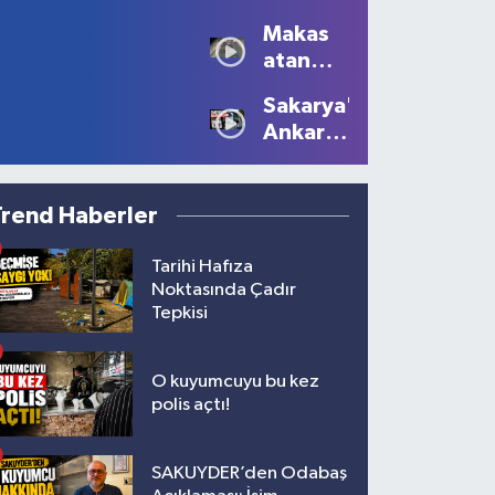
Sezonu
Manzaralar
Makas
Tüm
Oluştu
atan
Güzelliğiyle
sürücüye
Devam
Sakarya'dan
10 bin
Ediyor
Ankara'ya
lira ceza
Filistin
çağrısı
Trend Haberler
Tarihi Hafıza
Noktasında Çadır
Tepkisi
O kuyumcuyu bu kez
polis açtı!
SAKUYDER’den Odabaş