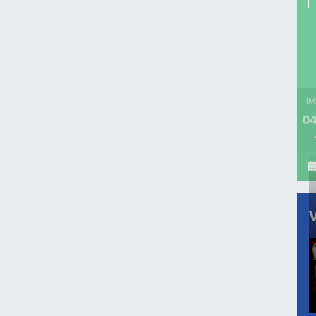
İM
04