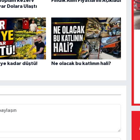
 Toplam Rezerv
Fındık Alım Fiyatlarını Açıkladı
ar Dolara Ulaştı
'ye kadar düştü!
Ne olacak bu katlının hali?