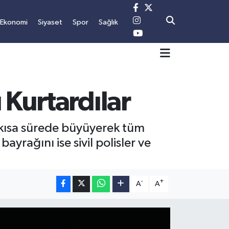
Ekonomi
Siyaset
Spor
Sağlık
 Kurtardılar
 kısa sürede büyüyerek tüm
yrağını ise sivil polisler ve
-
+
A
A