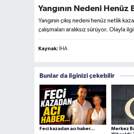
Yangının Nedeni Henüz Be
Yangının çıkış nedeni henüz netlik kaza
çalışmaları aralıksız sürüyor. Olayla ilg
Kaynak:
İHA
Bunlar da ilginizi çekebilir
Feci kazadan acı haber...
Merkez Ba