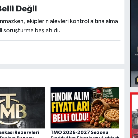
lli Değil
nmazken, ekiplerin alevleri kontrol altına alma
ili soruşturma başlatıldı.
nkası Rezervleri
TMO 2026-2027 Sezonu