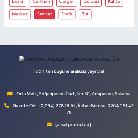
Besni
Çelikhan
Gerger
Gölbaşi
Kahta
Merkez
Samsat
Sincik
Tut
1954'ten bugüne aralıksız yayında!
Orta Mah., Soğanpazarı Cad., No:30, Adapazarı, Sakarya
Gazete Ofisi: 0(264) 278 16 10 , İrtibat Bürosu: 0264 281 47
78
[email protected]