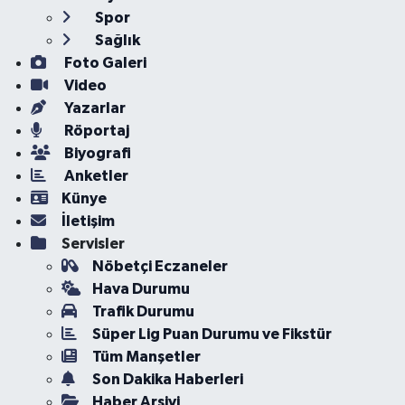
Spor
Sağlık
Foto Galeri
Video
Yazarlar
Röportaj
Biyografi
Anketler
Künye
İletişim
Servisler
Nöbetçi Eczaneler
Hava Durumu
Trafik Durumu
Süper Lig Puan Durumu ve Fikstür
Tüm Manşetler
Son Dakika Haberleri
Haber Arşivi