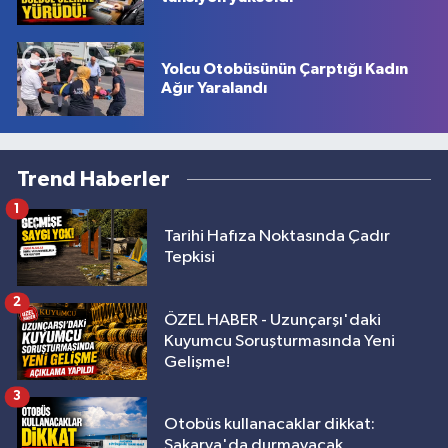
Yolcu Otobüsünün Çarptığı Kadın
Ağır Yaralandı
Trend Haberler
1
Tarihi Hafıza Noktasında Çadır
Tepkisi
2
ÖZEL HABER - Uzunçarşı'daki
Kuyumcu Soruşturmasında Yeni
Gelişme!
3
Otobüs kullanacaklar dikkat:
Sakarya'da durmayacak