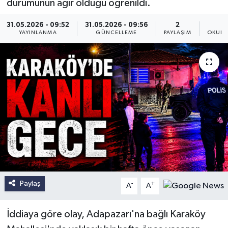
durumunun ağır olduğu öğrenildi.
31.05.2026 - 09:52
31.05.2026 - 09:56
2
YAYINLANMA
GÜNCELLEME
PAYLAŞIM
OKUNM
Paylaş
-
+
A
A
İddiaya göre olay, Adapazarı'na bağlı Karaköy