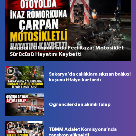
Anadolu Otoyolu’nda Feci Kaza: Motosiklet
Sürücüsü Hayatını Kaybetti
Sakarya’da çalılıklara sıkışan balıkçıl
kuşunu itfaiye kurtardı
Öğrencilerden akımlı talep
TBMM Adalet Komisyonu’nda
tansiyon yükseldi