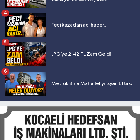
4
Feci kazadan acı haber...
5
LPG’ye 2,42 TL Zam Geldi
6
Metruk Bina Mahalleliyi İsyan Ettirdi