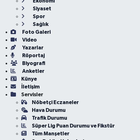
Ekonomi
Siyaset
Spor
Sağlık
Foto Galeri
Video
Yazarlar
Röportaj
Biyografi
Anketler
Künye
İletişim
Servisler
Nöbetçi Eczaneler
Hava Durumu
Trafik Durumu
Süper Lig Puan Durumu ve Fikstür
Tüm Manşetler