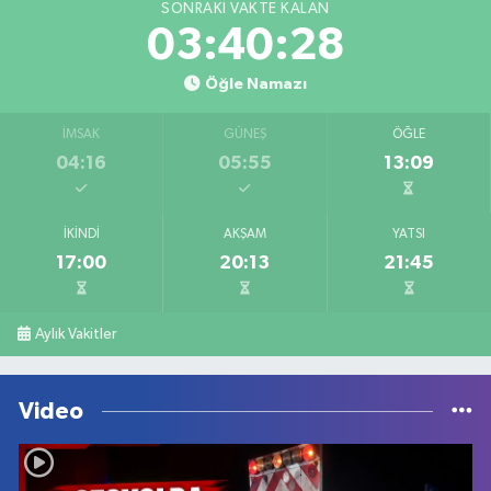
SONRAKI VAKTE KALAN
03:40:28
Öğle Namazı
İMSAK
GÜNEŞ
ÖĞLE
04:16
05:55
13:09
İKINDI
AKŞAM
YATSI
17:00
20:13
21:45
Aylık Vakitler
Video