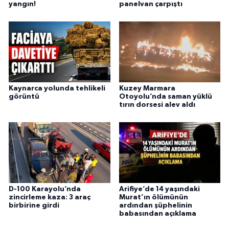
yangın!
panelvan çarpıştı
Kaynarca yolunda tehlikeli
Kuzey Marmara
görüntü
Otoyolu’nda saman yüklü
tırın dorsesi alev aldı
D-100 Karayolu’nda
Arifiye’de 14 yaşındaki
zincirleme kaza: 3 araç
Murat’ın ölümünün
birbirine girdi
ardından şüphelinin
babasından açıklama