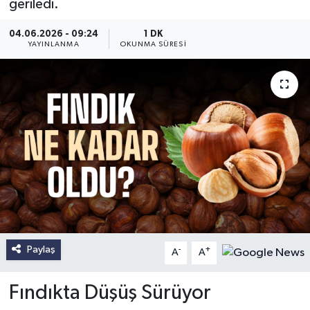
geriledi.
04.06.2026 - 09:24
1 DK
YAYINLANMA
OKUNMA SÜRESI
Paylaş
-
+
A
A
Fındıkta Düşüş Sürüyor