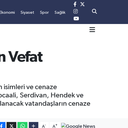
Ekonomi
Siyaset
Spor
Sağlık
n Vefat
isimleri ve cenaze
ocaali, Serdivan, Hendek ve
rlanacak vatandaşların cenaze
-
+
A
A