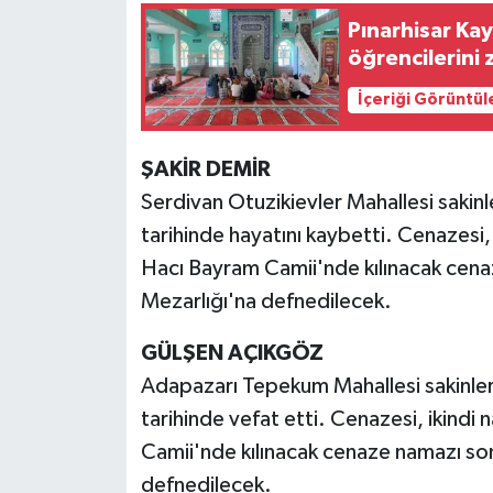
Pınarhisar Ka
öğrencilerini 
İçeriği Görüntül
ŞAKİR DEMİR
Serdivan Otuzikievler Mahallesi sakin
tarihinde hayatını kaybetti. Cenazesi
Hacı Bayram Camii'nde kılınacak cen
Mezarlığı'na defnedilecek.
GÜLŞEN AÇIKGÖZ
Adapazarı Tepekum Mahallesi sakinle
tarihinde vefat etti. Cenazesi, ikindi
Camii'nde kılınacak cenaze namazı so
defnedilecek.