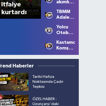
akımlı
itfaiye
talep
kurtardı
TBMM
Adalet
Komisyonu’nda
Yolcu
tansiyon
Otobüsünün
yükseldi
Çarptığı
Kastamonu'da
Kadın
Komşu
Ağır
Kavgası
Yaralandı
Kanlı
Bitti: 1
Trend Haberler
Ölü, 2
Yaralı!
Tarihi Hafıza
Noktasında Çadır
Tepkisi
ÖZEL HABER -
Uzunçarşı'daki