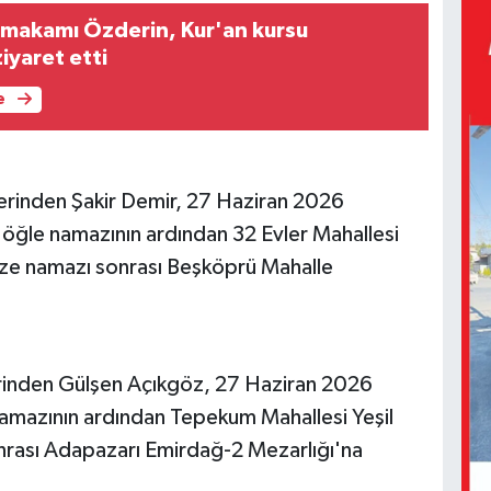
ymakamı Özderin, Kur'an kursu
ziyaret etti
e
lerinden Şakir Demir, 27 Haziran 2026
, öğle namazının ardından 32 Evler Mahallesi
aze namazı sonrası Beşköprü Mahalle
rinden Gülşen Açıkgöz, 27 Haziran 2026
 namazının ardından Tepekum Mahallesi Yeşil
nrası Adapazarı Emirdağ-2 Mezarlığı'na