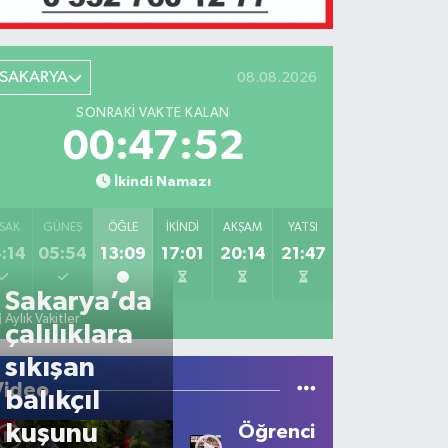
SAKARYA
08.08.2026
SONRAKI VAKTE KALAN
00:47:52
İkindi Namazı
SAK
GÜNEŞ
ÖĞLE
İKINDI
AKŞAM
YATSI
:14
05:54
13:09
17:01
20:14
21:47
Sakarya’da
Aylık Vakitler
çalılıklara
sıkışan
Video
balıkçıl
kuşunu
Öğrencilerden