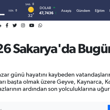
DOLAR
Asayiş
Gündem
Eğitim
47,7436
0.18
°
32
EURO
55,2510
0.32
e
STERLİN
64,4811
0.38
GRAM ALTIN
6660.55
0.03
26 Sakarya'da Bugü
BİST100
13.779
-14
BITCOIN
3.100.664,03
-0.18
zar günü hayatını kaybeden vatandaşların 
arı başta olmak üzere Geyve, Kaynarca, K
zlarının ardından son yolculuklarına uğu