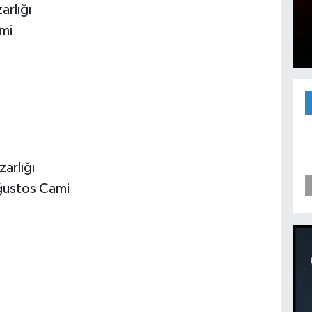
arlığı
mi
arlığı
ğustos Cami