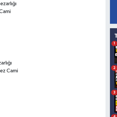
ezarlığı
 Cami
1
arlığı
2
kez Cami
3
4