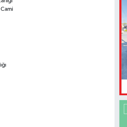
arlığı
 Cami
ığı