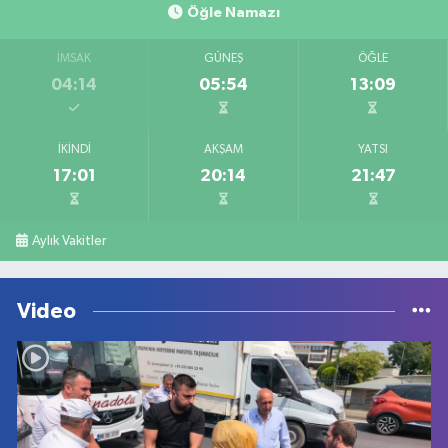
Öğle Namazı
İMSAK
GÜNEŞ
ÖĞLE
04:14
05:54
13:09
İKINDI
AKŞAM
YATSI
17:01
20:14
21:47
Aylık Vakitler
Video