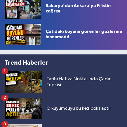
Sakarya'dan Ankara'ya Filistin
çağrısı
Çatıdaki koyunu görenler gözlerine
inanamadı!
Trend Haberler
1
Tarihi Hafıza Noktasında Çadır
Tepkisi
2
O kuyumcuyu bu kez polis açtı!
3