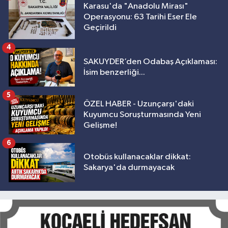
Karasu'da "Anadolu Mirası"
Operasyonu: 63 Tarihi Eser Ele
Geçirildi
4
SAKUYDER’den Odabaş Açıklaması:
İsim benzerliği...
5
ÖZEL HABER - Uzunçarşı'daki
Kuyumcu Soruşturmasında Yeni
Gelişme!
6
Otobüs kullanacaklar dikkat:
Sakarya'da durmayacak