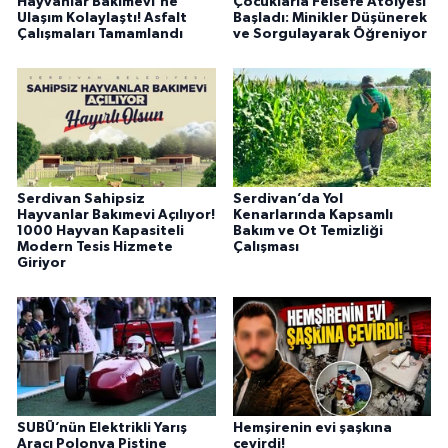
Hayvanlar Bakımevi'ne
Çocuklarla Felsefe Atölyesi
Ulaşım Kolaylaştı! Asfalt
Başladı: Minikler Düşünerek
Çalışmaları Tamamlandı
ve Sorgulayarak Öğreniyor
Serdivan Sahipsiz
Serdivan’da Yol
Hayvanlar Bakımevi Açılıyor!
Kenarlarında Kapsamlı
1000 Hayvan Kapasiteli
Bakım ve Ot Temizliği
Modern Tesis Hizmete
Çalışması
Giriyor
SUBÜ’nün Elektrikli Yarış
Hemşirenin evi şaşkına
Aracı Polonya Pistine
çevirdi!