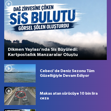
Dikmen Yaylası'nda Sis Büyüledi:
Kartpostallık Manzaralar Oluştu
Cebeci'de Deniz Sezonu Tüm
Güzelliğiyle Devam Ediyor
Makas atan sürücüye 10 bin lira
ceza