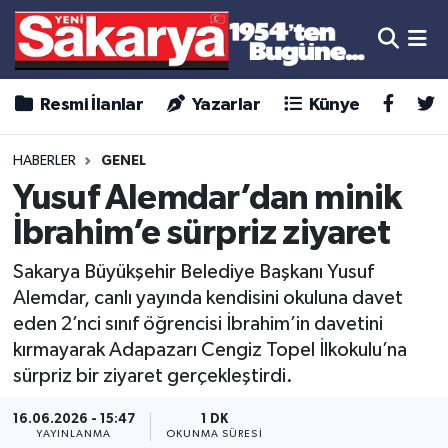
Resmi İlanlar
Yazarlar
Künye
HABERLER
GENEL
Yusuf Alemdar’dan minik
İbrahim’e sürpriz ziyaret
Sakarya Büyükşehir Belediye Başkanı Yusuf
Alemdar, canlı yayında kendisini okuluna davet
eden 2’nci sınıf öğrencisi İbrahim’in davetini
kırmayarak Adapazarı Cengiz Topel İlkokulu’na
sürpriz bir ziyaret gerçekleştirdi.
16.06.2026 - 15:47
1 DK
YAYINLANMA
OKUNMA SÜRESI