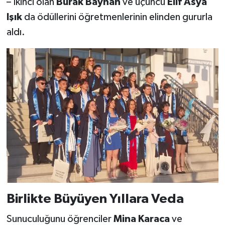
– İkinci olan
Burak Bayhan
ve üçüncü
Elif Asya
Işık
da ödüllerini öğretmenlerinin elinden gururla
aldı.
Birlikte Büyüyen Yıllara Veda
Sunuculuğunu öğrenciler
Mina Karaca
ve