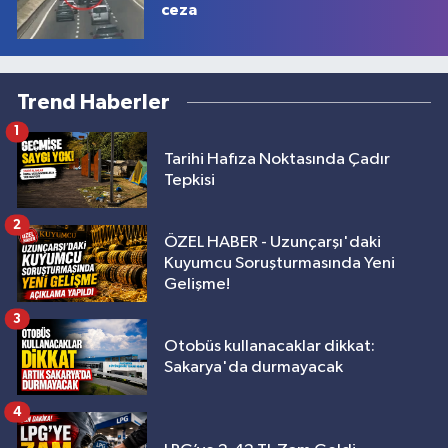
ceza
Trend Haberler
1
Tarihi Hafıza Noktasında Çadır
Tepkisi
2
ÖZEL HABER - Uzunçarşı'daki
Kuyumcu Soruşturmasında Yeni
Gelişme!
3
Otobüs kullanacaklar dikkat:
Sakarya'da durmayacak
4