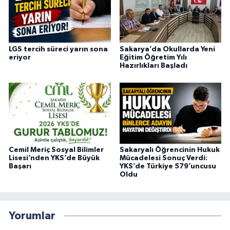
LGS tercih süreci yarın sona
Sakarya’da Okullarda Yeni
eriyor
Eğitim Öğretim Yılı
Hazırlıkları Başladı
Cemil Meriç Sosyal Bilimler
Sakaryalı Öğrencinin Hukuk
Lisesi’nden YKS’de Büyük
Mücadelesi Sonuç Verdi:
Başarı
YKS’de Türkiye 579’uncusu
Oldu
Yorumlar