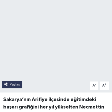
Paylaş
-
+
A
A
Sakarya’nın Arifiye ilçesinde eğitimdeki
başarı grafiğini her yıl yükselten Necmettin