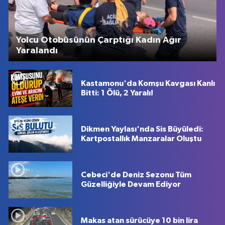
Yolcu Otobüsünün Çarptığı Kadın Ağır
Yaralandı
Kastamonu'da Komşu Kavgası Kanlı
Bitti: 1 Ölü, 2 Yaralı!
Dikmen Yaylası'nda Sis Büyüledi:
Kartpostallık Manzaralar Oluştu
Cebeci'de Deniz Sezonu Tüm
Güzelliğiyle Devam Ediyor
Makas atan sürücüye 10 bin lira