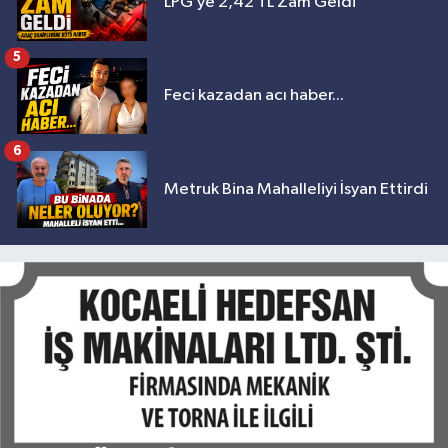
LPG’ye 2,42 TL Zam Geldi
5
Feci kazadan acı haber...
6
Metruk Bina Mahalleliyi İsyan Ettirdi