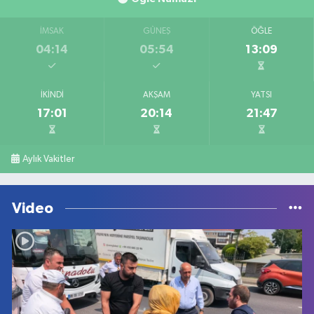
İMSAK
GÜNEŞ
ÖĞLE
04:14
05:54
13:09
İKINDI
AKŞAM
YATSI
17:01
20:14
21:47
Aylık Vakitler
Video