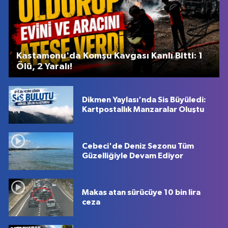
Kastamonu'da Komşu Kavgası Kanlı Bitti: 1
Ölü, 2 Yaralı!
Dikmen Yaylası'nda Sis Büyüledi:
Kartpostallık Manzaralar Oluştu
Cebeci'de Deniz Sezonu Tüm
Güzelliğiyle Devam Ediyor
Makas atan sürücüye 10 bin lira
ceza