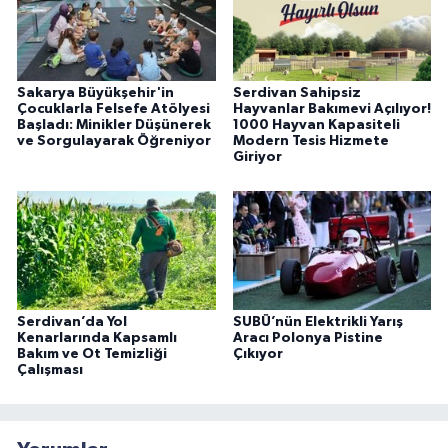
Sakarya Büyükşehir'in
Serdivan Sahipsiz
Çocuklarla Felsefe Atölyesi
Hayvanlar Bakımevi Açılıyor!
Başladı: Minikler Düşünerek
1000 Hayvan Kapasiteli
ve Sorgulayarak Öğreniyor
Modern Tesis Hizmete
Giriyor
Serdivan’da Yol
SUBÜ’nün Elektrikli Yarış
Kenarlarında Kapsamlı
Aracı Polonya Pistine
Bakım ve Ot Temizliği
Çıkıyor
Çalışması