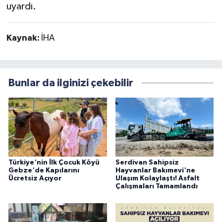
uyardı.
Kaynak:
İHA
Bunlar da ilginizi çekebilir
Türkiye'nin İlk Çocuk Köyü
Serdivan Sahipsiz
Gebze'de Kapılarını
Hayvanlar Bakımevi'ne
Ücretsiz Açıyor
Ulaşım Kolaylaştı! Asfalt
Çalışmaları Tamamlandı