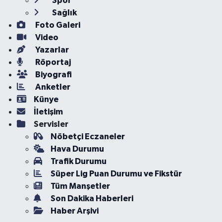
Spor
Sağlık
Foto Galeri
Video
Yazarlar
Röportaj
Biyografi
Anketler
Künye
İletişim
Servisler
Nöbetçi Eczaneler
Hava Durumu
Trafik Durumu
Süper Lig Puan Durumu ve Fikstür
Tüm Manşetler
Son Dakika Haberleri
Haber Arşivi