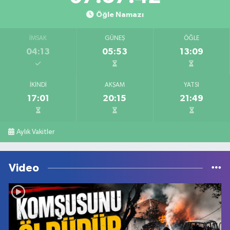
Öğle Namazı
İMSAK
GÜNEŞ
ÖĞLE
04:13
05:53
13:09
İKINDI
AKŞAM
YATSI
17:01
20:15
21:49
Aylık Vakitler
Video