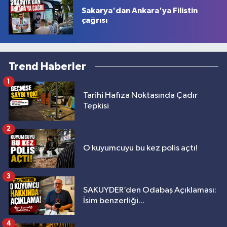
Sakarya'dan Ankara'ya Filistin
çağrısı
Trend Haberler
1
Tarihi Hafıza Noktasında Çadır
Tepkisi
2
O kuyumcuyu bu kez polis açtı!
3
SAKUYDER’den Odabaş Açıklaması:
İsim benzerliği...
4