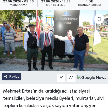
27.06.2026 - 09:00
27.06.2026 - 13:33
1 DK
YAYINLANMA
GÜNCELLEME
OKUNMA SÜRESI
Paylaş
-
+
A
A
Mehmet Ertaş’ın da katıldığı açılışta; siyasi
temsilciler, belediye meclis üyeleri, muhtarlar, sivil
toplum kuruluşları ve çok sayıda vatandaş yer