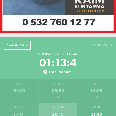
SAKARYA
07.08.2026
SONRAKI VAKTE KALAN
01:13:4
Yatsı Namazı
İMSAK
GÜNEŞ
ÖĞLE
04:13
05:53
13:09
İKINDI
AKŞAM
YATSI
17:01
20:15
21:49