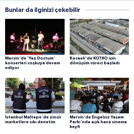
Bunlar da ilginizi çekebilir
Mersin'de 'Yaz Dostum'
Kocaeli'de KOTKO için
konserleri coşkuya devam
dönüşüm süreci başladı
ediyor
İstanbul Maltepe'de zincir
Mersin'de Engelsiz Yaşam
marketlere sıkı denetim
Parkı'nda açık hava sinema
keyfi