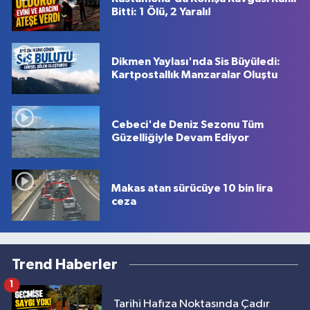
Bitti: 1 Ölü, 2 Yaralı!
Dikmen Yaylası'nda Sis Büyüledi:
Kartpostallık Manzaralar Oluştu
Cebeci'de Deniz Sezonu Tüm
Güzelliğiyle Devam Ediyor
Makas atan sürücüye 10 bin lira
ceza
Trend Haberler
1
Tarihi Hafıza Noktasında Çadır