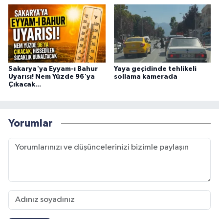
Sakarya'ya Eyyam-ı Bahur
Yaya geçidinde tehlikeli
Uyarısı! Nem Yüzde 96'ya
sollama kamerada
Çıkacak...
Yorumlar