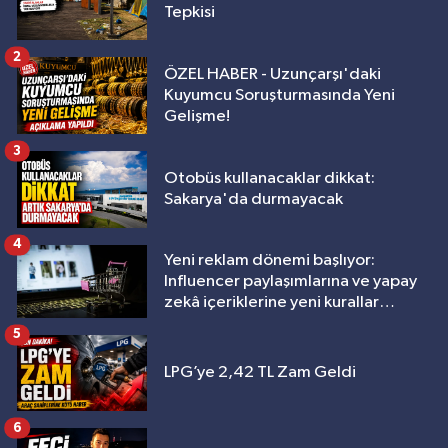
Tepkisi
2
ÖZEL HABER - Uzunçarşı'daki
Kuyumcu Soruşturmasında Yeni
Gelişme!
3
Otobüs kullanacaklar dikkat:
Sakarya'da durmayacak
4
Yeni reklam dönemi başlıyor:
Influencer paylaşımlarına ve yapay
zekâ içeriklerine yeni kurallar
geliyor
5
LPG’ye 2,42 TL Zam Geldi
6