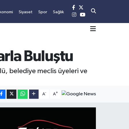
konomi
Siyaset
Spor
Sağlık
arla Buluştu
lü, belediye meclis üyeleri ve
-
+
A
A