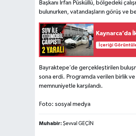
Başkanı İrfan Püsküllü, bölgedeki çal
bulunurken, vatandaşların görüş ve bek
Kaynarca’da İk
İçeriği Görüntül
Bayraktepe’de gerçekleştirilen buluşm
sona erdi. Programda verilen birlik ve 
memnuniyetle karşılandı.
Foto: sosyal medya
Muhabir:
Şevval GEÇİN