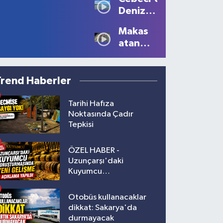
Büyüledi:
Yaralı!
Deniz
Kartpostallık
Sezonu
Manzaralar
Makas
Tüm
Oluştu
atan
Güzelliğiyle
sürücüye
Devam
10 bin
Ediyor
lira ceza
Trend Haberler
Tarihi Hafıza
Noktasında Çadır
Tepkisi
ÖZEL HABER -
Uzunçarşı'daki
Kuyumcu
Soruşturmasında Yeni
Gelişme!
Otobüs kullanacaklar
dikkat: Sakarya'da
durmayacak