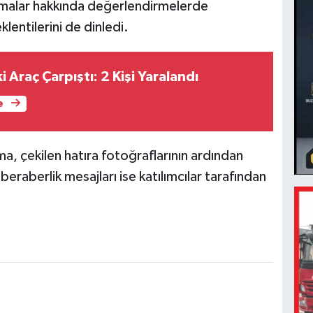
ışmalar hakkında değerlendirmelerde
lentilerini de dinledi.
i Araç Çarpıştı: 2 Kişi Yaralandı
e
a, çekilen hatıra fotoğraflarının ardından
beraberlik mesajları ise katılımcılar tarafından