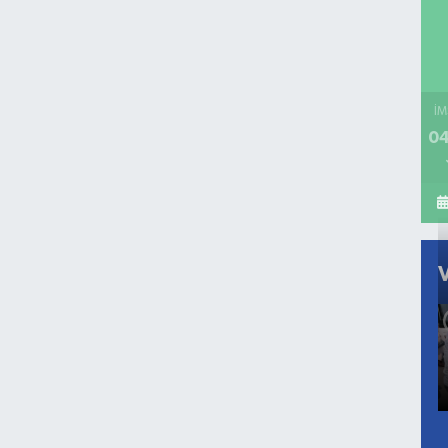
İM
04