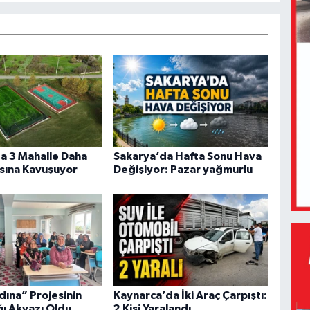
a 3 Mahalle Daha
Sakarya’da Hafta Sonu Hava
sına Kavuşuyor
Değişiyor: Pazar yağmurlu
dına” Projesinin
Kaynarca’da İki Araç Çarpıştı:
ğı Akyazı Oldu
2 Kişi Yaralandı