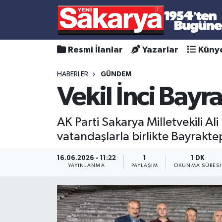
Resmi İlanlar
Yazarlar
Küny
HABERLER
GÜNDEM
Vekil İnci Bay
AK Parti Sakarya Milletvekili Al
vatandaşlarla birlikte Bayrakte
16.06.2026 - 11:22
1
1 DK
YAYINLANMA
PAYLAŞIM
OKUNMA SÜRESI