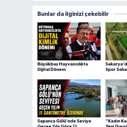
Bunlar da ilginizi çekebilir
Büyükbaş Hayvancılıkta
Sakarya’d
Dijital Dönem
Spor Saha
Sapanca Gölü’nde Seviye
“Kadın Ka
Geçen Yıla Göre 11
Yeni Dura