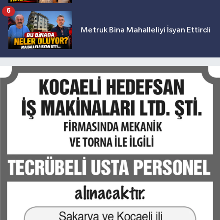
6
Metruk Bina Mahalleliyi İsyan Ettirdi