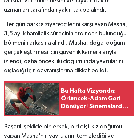
Masha, veteriner hekim ve hayvan bakım
uzmanları tarafından yakın takibe alındı.
Her gün parkta ziyaretçilerini karşılayan Masha,
3,5 aylık hamilelik sürecinin ardından bulunduğu
bölmenin arkasına alındı. Masha, doğal doğum
gerçekleştirmesi için güvenlik kameralarıyla
izlendi, daha önceki iki doğumunda yavrularını
dışladığı için davranışlarına dikkat edildi.
Bu Hafta Vizyonda:
Örümcek-Adam Geri
Dönüyor! Sinemalarda
4 Yeni Film
Başarılı şekilde biri erkek, biri dişi ikiz doğumu
yapan Masha'nın yavrularını temizlediği ve