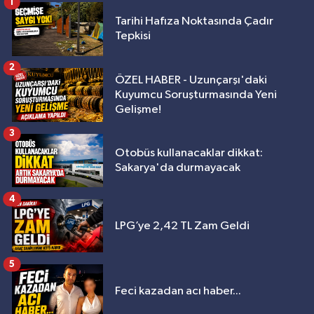
1
Tarihi Hafıza Noktasında Çadır
Tepkisi
2
ÖZEL HABER - Uzunçarşı'daki
Kuyumcu Soruşturmasında Yeni
Gelişme!
3
Otobüs kullanacaklar dikkat:
Sakarya'da durmayacak
4
LPG’ye 2,42 TL Zam Geldi
5
Feci kazadan acı haber...