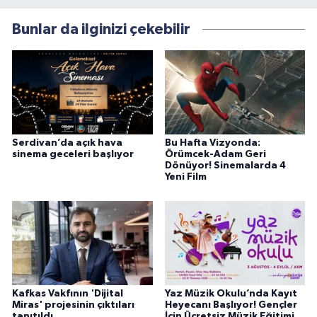
Bunlar da ilginizi çekebilir
Serdivan’da açık hava
Bu Hafta Vizyonda:
sinema geceleri başlıyor
Örümcek-Adam Geri
Dönüyor! Sinemalarda 4
Yeni Film
Kafkas Vakfının 'Dijital
Yaz Müzik Okulu’nda Kayıt
Miras' projesinin çıktıları
Heyecanı Başlıyor! Gençler
tanıtıldı
İçin Ücretsiz Müzik Eğitimi