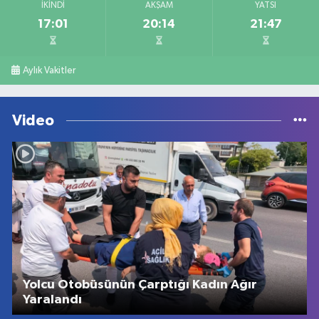
İKINDI
AKŞAM
YATSI
17:01
20:14
21:47
Aylık Vakitler
Video
Yolcu Otobüsünün Çarptığı Kadın Ağır
Yaralandı