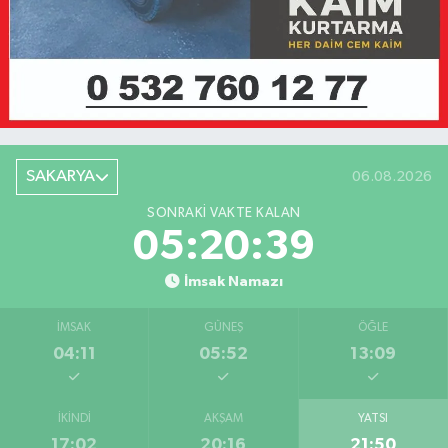
SAKARYA
06.08.2026
SONRAKI VAKTE KALAN
05:20:39
İmsak Namazı
İMSAK
GÜNEŞ
ÖĞLE
04:11
05:52
13:09
İKINDI
AKŞAM
YATSI
17:02
20:16
21:50