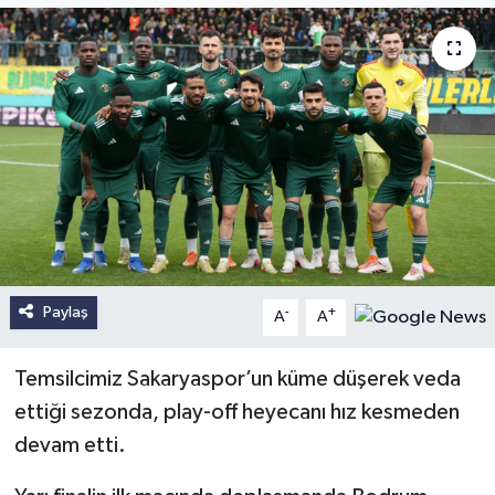
Paylaş
-
+
A
A
Temsilcimiz Sakaryaspor’un küme düşerek veda
ettiği sezonda, play-off heyecanı hız kesmeden
devam etti.