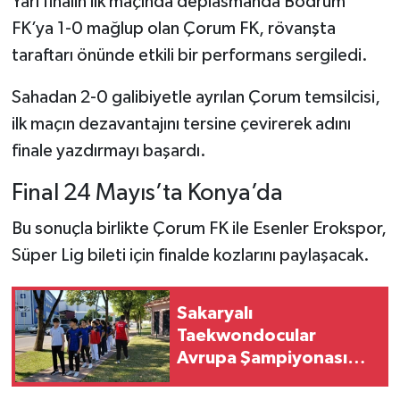
Yarı finalin ilk maçında deplasmanda Bodrum
FK’ya 1-0 mağlup olan Çorum FK, rövanşta
taraftarı önünde etkili bir performans sergiledi.
Sahadan 2-0 galibiyetle ayrılan Çorum temsilcisi,
ilk maçın dezavantajını tersine çevirerek adını
finale yazdırmayı başardı.
Final 24 Mayıs’ta Konya’da
Bu sonuçla birlikte Çorum FK ile Esenler Erokspor,
Süper Lig bileti için finalde kozlarını paylaşacak.
Sakaryalı
Taekwondocular
Avrupa Şampiyonası
Kotası İçin Hazırlanıyor