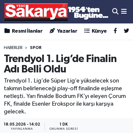
Resmi İlanlar
Yazarlar
Künye
HABERLER
SPOR
Trendyol 1. Lig’de Finalin
Adı Belli Oldu
Trendyol 1. Lig’de Süper Lig’e yükselecek son
takımın belirleneceği play-off finalinde eşleşme
netleşti. Yarı finalde Bodrum FK’yı eleyen Çorum
FK, finalde Esenler Erokspor ile karşı karşıya
gelecek.
18.05.2026 - 14:02
1 DK
YAYINLANMA
OKUNMA SÜRESI