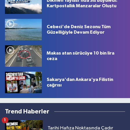
Dikmen Yaylası'nda Sis Büyüledi:
Kartpostallık Manzaralar Oluştu
Cebeci'de Deniz Sezonu Tüm
Güzelliğiyle Devam Ediyor
Makas atan sürücüye 10 bin lira
ceza
Sakarya'dan Ankara'ya Filistin
çağrısı
Trend Haberler
1
Tarihi Hafıza Noktasında Çadır