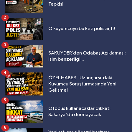
Tepkisi
2
O kuyumcuyu bu kez polis açtı!
3
SAKUYDER’den Odabaş Açıklaması:
İsim benzerliği...
4
ÖZEL HABER - Uzunçarşı'daki
Kuyumcu Soruşturmasında Yeni
Gelişme!
5
Otobüs kullanacaklar dikkat:
Sakarya'da durmayacak
6