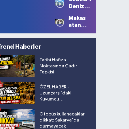
Büyüledi:
Yaralı!
Deniz
Kartpostallık
Sezonu
Manzaralar
Makas
Tüm
Oluştu
atan
Güzelliğiyle
sürücüye
Devam
10 bin
Ediyor
lira ceza
Trend Haberler
Tarihi Hafıza
Noktasında Çadır
Tepkisi
ÖZEL HABER -
Uzunçarşı'daki
Kuyumcu
Soruşturmasında Yeni
Gelişme!
Otobüs kullanacaklar
dikkat: Sakarya'da
durmayacak