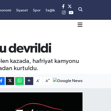
konomi
Siyaset
Spor
Sağlık
u devrildi
len kazada, hafriyat kamyonu
madan kurtuldu.
-
+
A
A