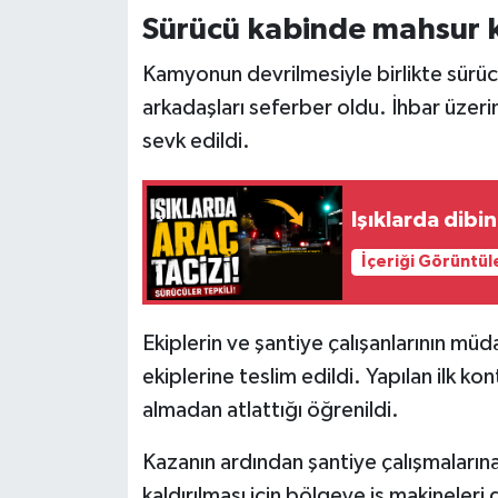
Sürücü kabinde mahsur k
Kamyonun devrilmesiyle birlikte sürüc
arkadaşları seferber oldu. İhbar üzerine
sevk edildi.
Işıklarda dibi
İçeriği Görüntül
Ekiplerin ve şantiye çalışanlarının müd
ekiplerine teslim edildi. Yapılan ilk k
almadan atlattığı öğrenildi.
Kazanın ardından şantiye çalışmalarına 
kaldırılması için bölgeye iş makineleri g