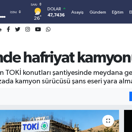
DOLAR
Asayiş
Gündem
Eğitim
E
47,7436
0.18
°
26
EURO
55,2510
0.32
e
STERLİN
64,4811
0.38
GRAM ALTIN
nde hafriyat kamyon
6660.55
0.03
BİST100
13.779
-14
BITCOIN
 TOKİ konutları şantiyesinde meydana ge
3.101.414,01
1.11
azada kamyon sürücüsü şans eseri yara al