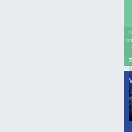
İM
04