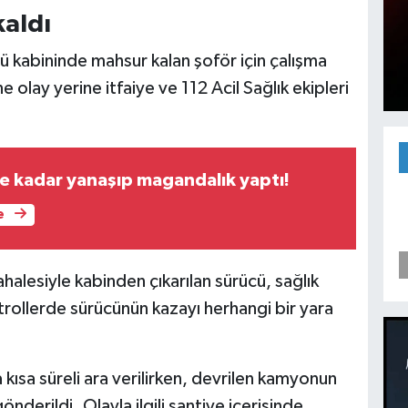
aldı
ü kabininde mahsur kalan şoför için çalışma
 olay yerine itfaiye ve 112 Acil Sağlık ekipleri
ne kadar yanaşıp magandalık yaptı!
e
ahalesiyle kabinden çıkarılan sürücü, sağlık
ontrollerde sürücünün kazayı herhangi bir yara
kısa süreli ara verilirken, devrilen kamyonun
önderildi. Olayla ilgili şantiye içerisinde