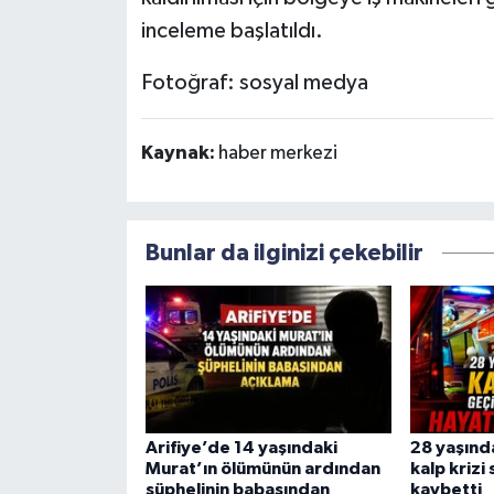
inceleme başlatıldı.
Fotoğraf: sosyal medya
Kaynak:
haber merkezi
Bunlar da ilginizi çekebilir
Arifiye’de 14 yaşındaki
28 yaşınd
Murat’ın ölümünün ardından
kalp krizi
şüphelinin babasından
kaybetti