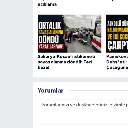
açıklama
Sakarya-Kocaeli istikameti
Pamukova’
savaş alanına döndü: Feci
Dehş*eti: 
kaza!
Çocuğuna 
Yorumlar