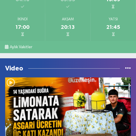
İKINDI
AKŞAM
YATSI
17:00
20:13
21:45
Aylık Vakitler
Video