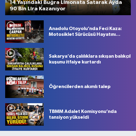
14 Yaşındaki Buğra Limonata Satarak Ayda
90 Bin Lira Kazanıyor
Anadolu Otoyolu’nda Feci Kaza:
Motosiklet Sürücüsü Hayatını
Kaybetti
Sakarya’da çalılıklara sıkışan balıkçıl
kuşunu itfaiye kurtardı
Öğrencilerden akımlı talep
TBMM Adalet Komisyonu’nda
tansiyon yükseldi