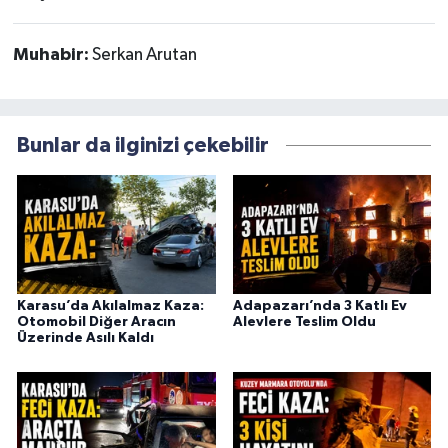
Muhabir:
Serkan Arutan
Bunlar da ilginizi çekebilir
Karasu’da Akılalmaz Kaza:
Adapazarı’nda 3 Katlı Ev
Otomobil Diğer Aracın
Alevlere Teslim Oldu
Üzerinde Asılı Kaldı