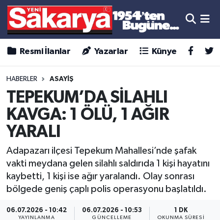
Resmi İlanlar
Yazarlar
Künye
HABERLER
ASAYİŞ
TEPEKUM’DA SİLAHLI
KAVGA: 1 ÖLÜ, 1 AĞIR
YARALI
Adapazarı ilçesi Tepekum Mahallesi’nde şafak
vakti meydana gelen silahlı saldırıda 1 kişi hayatını
kaybetti, 1 kişi ise ağır yaralandı. Olay sonrası
bölgede geniş çaplı polis operasyonu başlatıldı.
06.07.2026 - 10:42
06.07.2026 - 10:53
1 DK
YAYINLANMA
GÜNCELLEME
OKUNMA SÜRESI