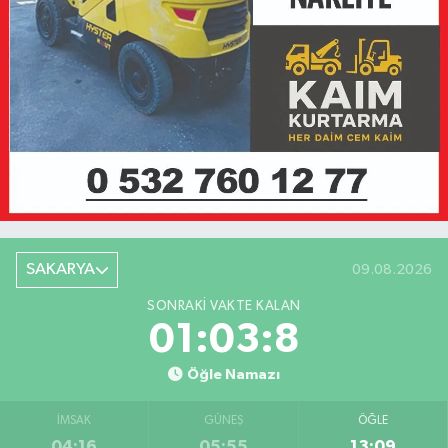
SAKARYA
09.08.2026
SONRAKI VAKTE KALAN
01:03:8
Öğle Namazı
İMSAK
GÜNEŞ
ÖĞLE
04:16
05:55
13:09