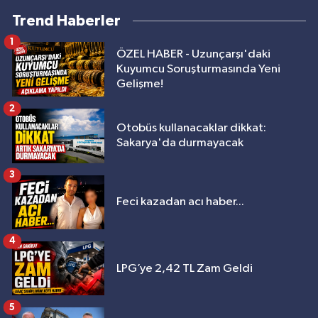
Trend Haberler
1
ÖZEL HABER - Uzunçarşı'daki
Kuyumcu Soruşturmasında Yeni
Gelişme!
2
Otobüs kullanacaklar dikkat:
Sakarya'da durmayacak
3
Feci kazadan acı haber...
4
LPG’ye 2,42 TL Zam Geldi
5