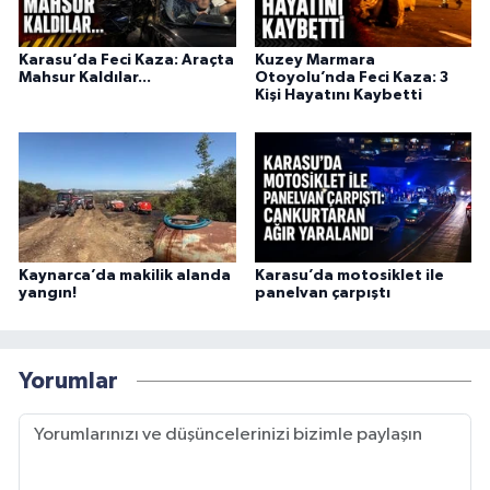
Karasu’da Feci Kaza: Araçta
Kuzey Marmara
Mahsur Kaldılar...
Otoyolu’nda Feci Kaza: 3
Kişi Hayatını Kaybetti
Kaynarca’da makilik alanda
Karasu’da motosiklet ile
yangın!
panelvan çarpıştı
Yorumlar