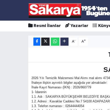
Resmi İlanlar
Yazarlar
Küny
-
+
A
A
S
2026 Yılı Temizlik Malzemesi Mal Alımı mal alımı 4734 
İhaleye ilişkin ayrıntılı bilgiler aşağıda yer almaktadır:
İhale Kayıt Numarası (İKN) : 2026/860779
1- İdarenin
1.1. Adı : SAKARYA BÜYÜKŞEHİR BELEDİYE BAŞK
1.2. Adresi : Kavaklar Caddesi No:7 54100 ADAP
1.3. Telefon numarası : 02644444054