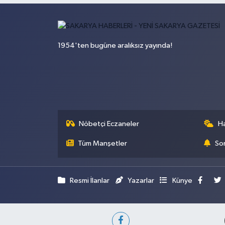
1954'ten bugüne aralıksız yayında!
Nöbetçi Eczaneler
H
Tüm Manşetler
Son
Resmi İlanlar
Yazarlar
Künye