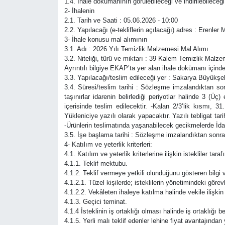
1.4. İhale dokümanının görülebileceği ve indirilebileceği
2- İhalenin
2.1. Tarih ve Saati : 05.06.2026 - 10:00
2.2. Yapılacağı (e-tekliflerin açılacağı) adres : Ere
3- İhale konusu mal alımının
3.1. Adı : 2026 Yılı Temizlik Malzemesi Mal Alımı
3.2. Niteliği, türü ve miktarı : 39 Kalem Temizlik Malz
Ayrıntılı bilgiye EKAP’ta yer alan ihale dokümanı içinde
3.3. Yapılacağı/teslim edileceği yer : Sakarya Büyükş
3.4. Süresi/teslim tarihi : Sözleşme imzalandıktan sonr
taşınırlar idarenin belirlediği periyotlar halinde 3 (
içerisinde teslim edilecektir. -Kalan 2/3’lik kısmı, 31
Yükleniciye yazılı olarak yapacaktır. Yazılı tebligat t
-Ürünlerin teslimatında yaşanabilecek gecikmelerde İda
3.5. İşe başlama tarihi : Sözleşme imzalandıktan sonra
4- Katılım ve yeterlik kriterleri:
4.1. Katılım ve yeterlik kriterlerine ilişkin istekliler ta
4.1.1. Teklif mektubu.
4.1.2. Teklif vermeye yetkili olunduğunu gösteren bilgi v
4.1.2.1. Tüzel kişilerde; isteklilerin yönetimindeki görevli
4.1.2.2. Vekâleten ihaleye katılma halinde vekile ilişkin 
4.1.3. Geçici teminat.
4.1.4 İsteklinin iş ortaklığı olması halinde iş ortaklığı
4.1.5. Yerli malı teklif edenler lehine fiyat avantajında