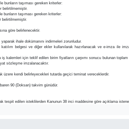
ile bunların taşıması gereken kriterler:
 belirtilmemiştir.
ile bunların taşıması gereken kriterler:
 belirtilmemiştir.
ına göre belirlenecektir.
ş yaparak ihale dokümanını indirmeleri zorunludur.
e katılım belgesi ve diğer ekler kullanılarak hazırlanacak ve e-imza ile i
e bu iş kalemleri için teklif edilen birim fiyatların çarpımı sonucu bulunan topla
fiyat sözleşme imzalanacaktır.
ak üzere kendi belirleyecekleri tutarda geçici teminat vereceklerdir.
n itibaren 90 (Doksan) takvim günüdür.
rak tespit edilen isteklilerden Kanunun 38 inci maddesine göre açıklama istene