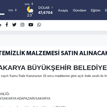
DOLAR
Asayiş
Gündem
Eğitim
E
47,6704
0
°
23
EURO
55,0406
-0.08
e
STERLİN
64,2143
0
GRAM ALTIN
6500.87
0.12
BİST100
TEMİZLİK MALZEMESİ SATIN ALINACA
13.799
70
BITCOIN
3.081.603,11
0.16
AKARYA BÜYÜKŞEHİR BELEDİYE
sayılı Kamu İhale Kanununun 19 uncu maddesine göre açık ihale usulü ile ihal
ANLIĞI
AZARI/SAKARYA ADAPAZARI/SAKARYA