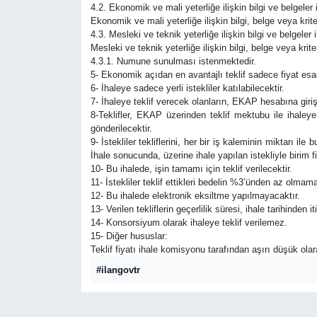
4.2. Ekonomik ve mali yeterliğe ilişkin bilgi ve belgeler 
Ekonomik ve mali yeterliğe ilişkin bilgi, belge veya kriter
4.3. Mesleki ve teknik yeterliğe ilişkin bilgi ve belgeler 
Mesleki ve teknik yeterliğe ilişkin bilgi, belge veya kriter
4.3.1. Numune sunulması istenmektedir.
5- Ekonomik açıdan en avantajlı teklif sadece fiyat esas
6- İhaleye sadece yerli istekliler katılabilecektir.
7- İhaleye teklif verecek olanların, EKAP hesabına giri
8-Teklifler, EKAP üzerinden teklif mektubu ile ihaley
gönderilecektir.
9- İstekliler tekliflerini, her bir iş kaleminin miktarı il
İhale sonucunda, üzerine ihale yapılan istekliyle birim 
10- Bu ihalede, işin tamamı için teklif verilecektir.
11- İstekliler teklif ettikleri bedelin %3’ünden az olmam
12- Bu ihalede elektronik eksiltme yapılmayacaktır.
13- Verilen tekliflerin geçerlilik süresi, ihale tarihinde
14- Konsorsiyum olarak ihaleye teklif verilemez.
15- Diğer hususlar:
Teklif fiyatı ihale komisyonu tarafından aşırı düşük ola
#ilangovtr