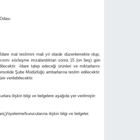
 Odası
 -İdare mal teslimini mali yıl olarak düzenlemekte olup,
’lik kısmı sözleşme imzalandıktan sonra 15 (on beş) gün
ilecektir. -İdare talep edeceği ürünleri ve miktarlarını
Konsolide Şube Müdürlüğü ambarlarına teslim edilecektir.
e verilebilecektir.
urlara ilişkin bilgi ve belgelere aşağıda yer verilmiştir:
riç)/üyelerine/kurucularına ilişkin bilgi ve belgeler.