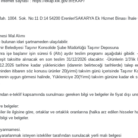
 internet sayfası : https://ekap.kik.gov.tr/EKAP/
nler Mah. 1004. Sok. No:11 D:14 54200 Erenler/SAKARYA Ek Hizmet Binası İhale
emesi Mal Alımı
 bulunan idari şartnameden ulaşılabilir.
ehir Belediyesi Taşınır Konsolide Şube Müdürlüğü Taşınır Deposuna
a işe başlanır işin süresi 6 (Altı) aydır teslim programı aşağıdaki gibidir.
Üç) eşit taksitte alınacak en son teslim 31/12/2026 olacaktır. -Ürünlerin 1/3
.12.2026 tarihine kadar yükleniciden (idarenin belirteceği tarihlerde) talep ed
arihinden itibaren söz konusu ürünler 20(yirmi) takvim günü içerisinde Taşınır 
renin uygun görmesi halinde, Yükleniciye 20(Yirmi) takvim gününe kadar ek sür
rafından e-teklif kapsamında sunulması gereken bilgi ve belgeler ile fiyat dışı uns
e belgeler:
ler ile ilgisine göre, ortaklar ve ortaklık oranlarına (halka arz edilen hisseler ha
bilgi ve belgeler.
 beyannamesi.
n yararlanmak isteyen istekliler tarafından sunulacak yerli malı belgesi