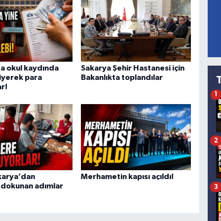
a okul kaydında
Sakarya Şehir Hastanesi için
iyerek para
Bakanlıkta toplandılar
r!
1
2
akarya’dan
Merhametin kapısı açıldı!
 dokunan adımlar
3