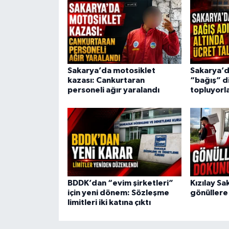
Sakarya’da motosiklet
Sakarya’d
kazası: Cankurtaran
“bağış” d
personeli ağır yaralandı
topluyorla
BDDK’dan “evim şirketleri”
Kızılay S
için yeni dönem: Sözleşme
gönüllere
limitleri iki katına çıktı