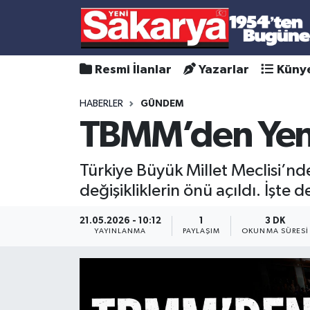
Resmi İlanlar
Yazarlar
Küny
HABERLER
GÜNDEM
TBMM’den Yeni
Türkiye Büyük Millet Meclisi’n
değişikliklerin önü açıldı. İşte d
21.05.2026 - 10:12
1
3 DK
YAYINLANMA
PAYLAŞIM
OKUNMA SÜRESI