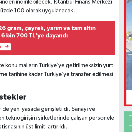
inden indirilebilecek. İstanbul Finans Merkezi
 yüzde 100 olarak uygulanacak.
6 gram, çeyrek, yarım ve tam altın
m 6 bin 700 TL'ye dayandı
e
e konu malların Türkiye’ye getirilmeksizin yurt
me tarihine kadar Türkiye’ye transfer edilmesi
stekler
er de yeni yasada genişletildi. Sanayi ve
nen teknogirişim şirketlerinde çalışan personele
isnasının üst limiti artırıldı.