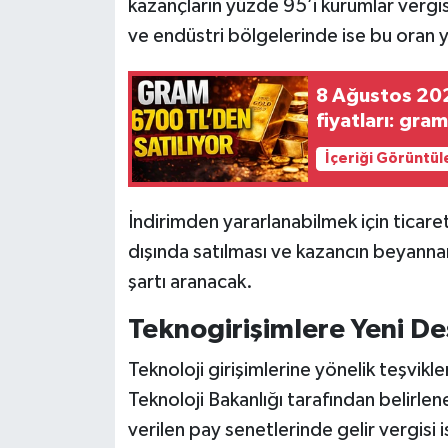
kazançların yüzde 95’i kurumlar vergis
ve endüstri bölgelerinde ise bu oran
8 Ağustos 202
fiyatları: gra
İçeriği Görüntül
İndirimden yararlanabilmek için ticaret
dışında satılması ve kazancın beyanna
şartı aranacak.
Teknogirişimlere Yeni De
Teknoloji girişimlerine yönelik teşvikl
Teknoloji Bakanlığı tarafından belirle
verilen pay senetlerinde gelir vergisi ist