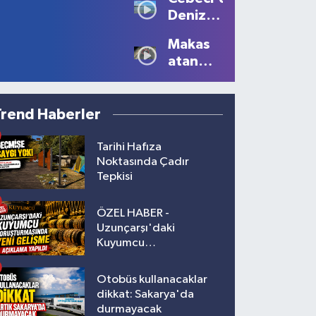
Büyüledi:
Yaralı!
Deniz
Kartpostallık
Sezonu
Manzaralar
Makas
Tüm
Oluştu
atan
Güzelliğiyle
sürücüye
Devam
10 bin
Ediyor
lira ceza
Trend Haberler
Tarihi Hafıza
Noktasında Çadır
Tepkisi
ÖZEL HABER -
Uzunçarşı'daki
Kuyumcu
Soruşturmasında Yeni
Gelişme!
Otobüs kullanacaklar
dikkat: Sakarya'da
durmayacak