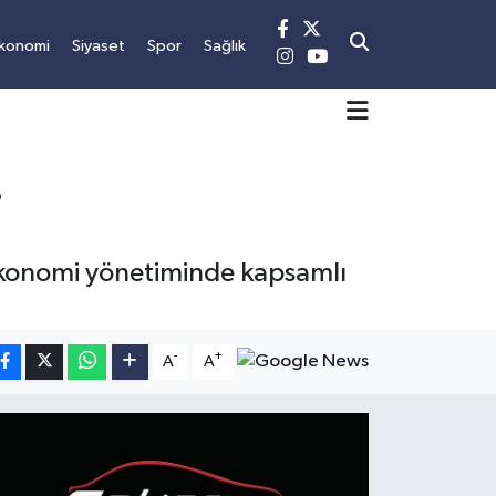
konomi
Siyaset
Spor
Sağlık
i
 ekonomi yönetiminde kapsamlı
-
+
A
A