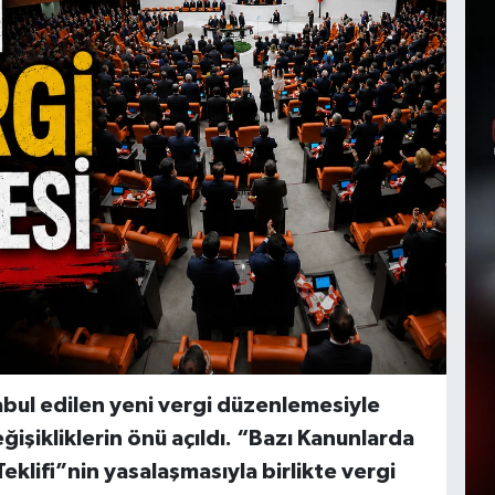
abul edilen yeni vergi düzenlemesiyle
şikliklerin önü açıldı. “Bazı Kanunlarda
eklifi”nin yasalaşmasıyla birlikte vergi