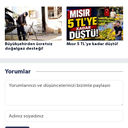
Büyükşehirden ücretsiz
Mısır 5 TL'ye kadar düştü!
doğalgaz desteği!
Yorumlar