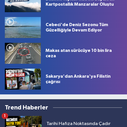
Kartpostallık Manzaralar Oluştu
Cebeci'de Deniz Sezonu Tüm
Güzelliğiyle Devam Ediyor
Makas atan sürücüye 10 bin lira
ceza
Sakarya'dan Ankara'ya Filistin
çağrısı
Trend Haberler
1
Tarihi Hafıza Noktasında Çadır