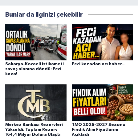
Bunlar da ilginizi çekebilir
Sakarya-Kocaeli istikameti
Feci kazadan acı haber...
savaş alanına döndü: Feci
kaza!
Merkez Bankası Rezervleri
TMO 2026-2027 Sezonu
Yükseldi: Toplam Rezerv
Fındık Alım Fiyatlarını
164,4 Milyar Dolara Ulaştı
Açıkladı