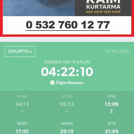
SAKARYA
07.08.2026
SONRAKI VAKTE KALAN
04:22:10
Öğle Namazı
İMSAK
GÜNEŞ
ÖĞLE
04:13
05:53
13:09
İKINDI
AKŞAM
YATSI
17:01
20:15
21:49