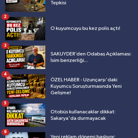
Tepkisi
2
O kuyumcuyu bu kez polis açtı!
3
SAKUYDER’den Odabaş Açıklaması:
İsim benzerliği...
4
ÖZEL HABER - Uzunçarşı'daki
Kuyumcu Soruşturmasında Yeni
Gelişme!
5
Otobüs kullanacaklar dikkat:
Sakarya'da durmayacak
6
Yeni reklam dönemi başlıyor: