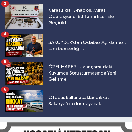
3
Karasu'da "Anadolu Mirası"
Operasyonu: 63 Tarihi Eser Ele
Geçirildi
4
SAKUYDER’den Odabaş Açıklaması:
İsim benzerliği...
5
ÖZEL HABER - Uzunçarşı'daki
Kuyumcu Soruşturmasında Yeni
Gelişme!
6
Otobüs kullanacaklar dikkat:
Sakarya'da durmayacak