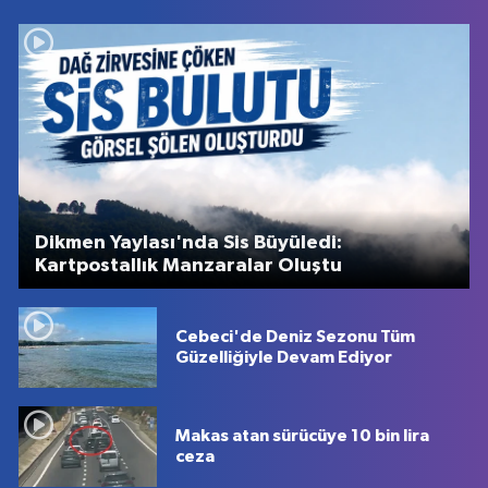
Dikmen Yaylası'nda Sis Büyüledi:
Kartpostallık Manzaralar Oluştu
Cebeci'de Deniz Sezonu Tüm
Güzelliğiyle Devam Ediyor
Makas atan sürücüye 10 bin lira
ceza