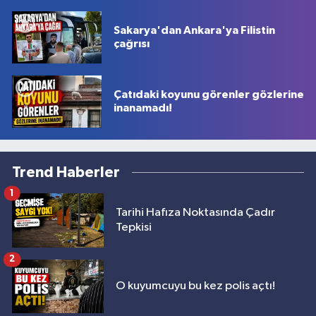
Sakarya'dan Ankara'ya Filistin
çağrısı
Çatıdaki koyunu görenler gözlerine
inanamadı!
Trend Haberler
1
Tarihi Hafıza Noktasında Çadır
Tepkisi
2
O kuyumcuyu bu kez polis açtı!