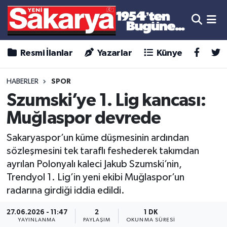
Resmi İlanlar
Yazarlar
Künye
HABERLER
SPOR
Szumski’ye 1. Lig kancası:
Muğlaspor devrede
Sakaryaspor’un küme düşmesinin ardından
sözleşmesini tek taraflı feshederek takımdan
ayrılan Polonyalı kaleci Jakub Szumski’nin,
Trendyol 1. Lig’in yeni ekibi Muğlaspor’un
radarına girdiği iddia edildi.
27.06.2026 - 11:47
2
1 DK
YAYINLANMA
PAYLAŞIM
OKUNMA SÜRESI