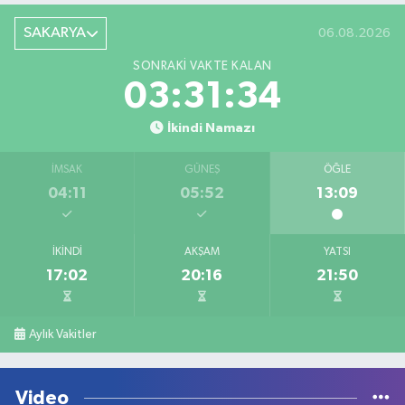
SAKARYA
06.08.2026
SONRAKI VAKTE KALAN
03:31:34
İkindi Namazı
İMSAK
GÜNEŞ
ÖĞLE
04:11
05:52
13:09
İKINDI
AKŞAM
YATSI
17:02
20:16
21:50
Aylık Vakitler
Video