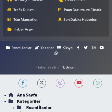
Nöbetçi Eczaneler
Hava Durumu
Trafik Durumu
Puan Durumu ve Fikstür
Tüm Manşetler
Son Dakika Haberleri
Haber Arşivi
Resmi İlanlar
Yazarlar
Künye
Haber Yazılımı:
TE Bilişim
Ana Sayfa
Kategoriler
Resmi İlanlar