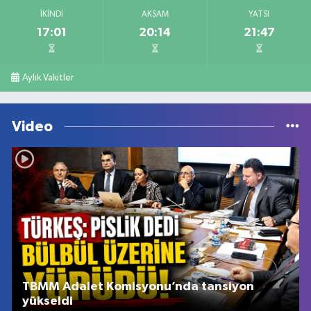
İKINDI
AKŞAM
YATSI
17:01
20:14
21:47
Aylık Vakitler
Video
TBMM Adalet Komisyonu’nda tansiyon
yükseldi