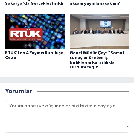
Sakarya'da Gerçekleştirildi
akşam yayınlanacak mı?
RTÜK’ten 4 Yayıncı Kuruluşa
Genel Müdür Çay: “Somut
Ceza
sonuçlar üreten iş
birliklerini kararlılıkla
sürdüreceğiz”
Yorumlar