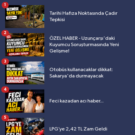
1
Tarihi Hafıza Noktasında Çadır
Tepkisi
2
ÖZEL HABER - Uzunçarşı'daki
Kuyumcu Soruşturmasında Yeni
Gelişme!
3
Otobüs kullanacaklar dikkat:
Sakarya'da durmayacak
4
Feci kazadan acı haber...
5
LPG’ye 2,42 TL Zam Geldi