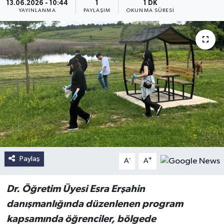
13.06.2026 - 10:44
1
1 DK
YAYINLANMA
PAYLAŞIM
OKUNMA SÜRESI
Paylaş
-
+
A
A
Dr. Öğretim Üyesi Esra Erşahin
danışmanlığında düzenlenen program
kapsamında öğrenciler, bölgede