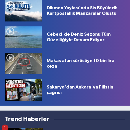
Dikmen Yaylası'nda Sis Büyüledi:
Kartpostallık Manzaralar Oluştu
Cebeci'de Deniz Sezonu Tüm
Güzelliğiyle Devam Ediyor
Makas atan sürücüye 10 bin lira
ceza
Sakarya'dan Ankara'ya Filistin
çağrısı
Trend Haberler
1