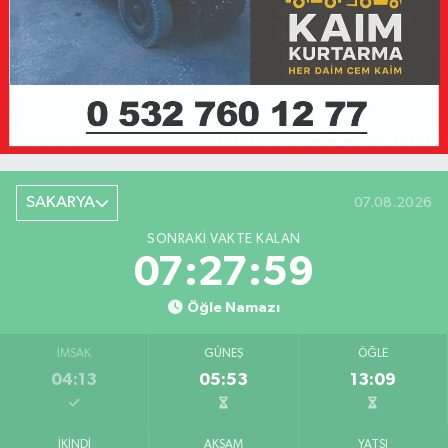
SAKARYA
07.08.2026
SONRAKI VAKTE KALAN
07:27:59
Öğle Namazı
İMSAK
GÜNEŞ
ÖĞLE
04:13
05:53
13:09
İKINDI
AKŞAM
YATSI