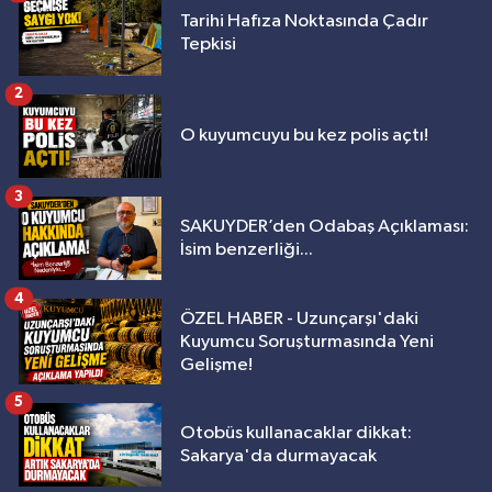
Tarihi Hafıza Noktasında Çadır
Tepkisi
2
O kuyumcuyu bu kez polis açtı!
3
SAKUYDER’den Odabaş Açıklaması:
İsim benzerliği...
4
ÖZEL HABER - Uzunçarşı'daki
Kuyumcu Soruşturmasında Yeni
Gelişme!
5
Otobüs kullanacaklar dikkat:
Sakarya'da durmayacak