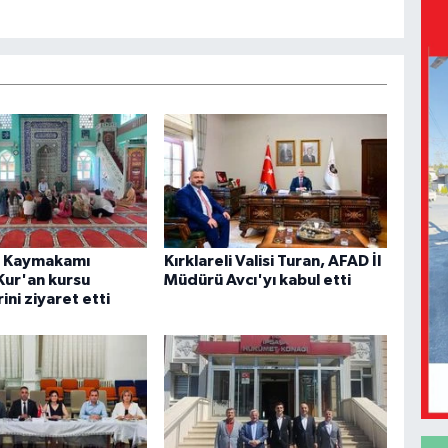
r Kaymakamı
Kırklareli Valisi Turan, AFAD İl
Kur'an kursu
Müdürü Avcı'yı kabul etti
ini ziyaret etti