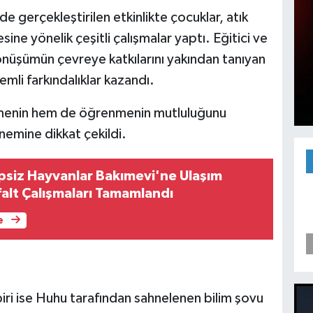
e gerçekleştirilen etkinlikte çocuklar, atık
ne yönelik çeşitli çalışmalar yaptı. Eğitici ve
önüşümün çevreye katkılarını yakından tanıyan
mli farkındalıklar kazandı.
menin hem de öğrenmenin mutluluğunu
nemine dikkat çekildi.
psiz Hayvanlar Bakımevi'ne Ulaşım
falt Çalışmaları Tamamlandı
e
 biri ise Huhu tarafından sahnelenen bilim şovu