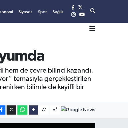
konomi
Siyaset
Spor
Sağlık
aryumda
 hem de çevre bilinci kazandı.
r” temasıyla gerçekleştirilen
irken bilimle de keyifli bir
-
+
A
A