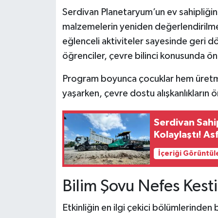
Serdivan Planetaryum’un ev sahipliğind
malzemelerin yeniden değerlendirilmesi
eğlenceli aktiviteler sayesinde geri d
öğrenciler, çevre bilinci konusunda öne
Program boyunca çocuklar hem üret
yaşarken, çevre dostu alışkanlıkların ö
Serdivan Sahi
Kolaylaştı! As
İçeriği Görüntül
Bilim Şovu Nefes Kesti
Etkinliğin en ilgi çekici bölümlerinden