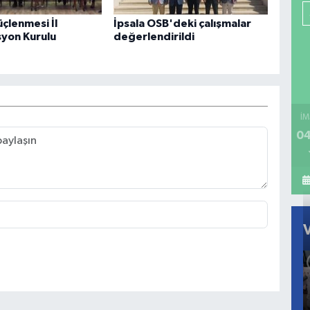
çlenmesi İl
İpsala OSB'deki çalışmalar
yon Kurulu
değerlendirildi
İM
04