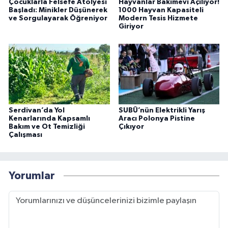
Çocuklarla Felsefe Atölyesi
Hayvanlar Bakımevi Açılıyor!
Başladı: Minikler Düşünerek
1000 Hayvan Kapasiteli
ve Sorgulayarak Öğreniyor
Modern Tesis Hizmete
Giriyor
Serdivan’da Yol
SUBÜ’nün Elektrikli Yarış
Kenarlarında Kapsamlı
Aracı Polonya Pistine
Bakım ve Ot Temizliği
Çıkıyor
Çalışması
Yorumlar