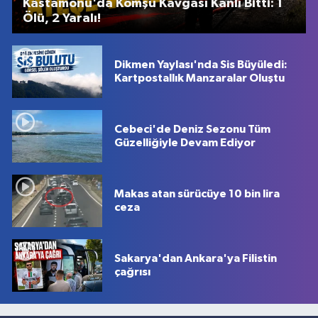
Kastamonu'da Komşu Kavgası Kanlı Bitti: 1
Ölü, 2 Yaralı!
Dikmen Yaylası'nda Sis Büyüledi:
Kartpostallık Manzaralar Oluştu
Cebeci'de Deniz Sezonu Tüm
Güzelliğiyle Devam Ediyor
Makas atan sürücüye 10 bin lira
ceza
Sakarya'dan Ankara'ya Filistin
çağrısı