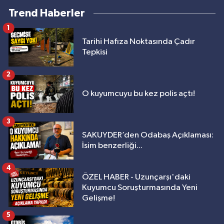
Trend Haberler
1
Tarihi Hafıza Noktasında Çadır
Tepkisi
2
O kuyumcuyu bu kez polis açtı!
3
SAKUYDER’den Odabaş Açıklaması:
İsim benzerliği...
4
ÖZEL HABER - Uzunçarşı'daki
Kuyumcu Soruşturmasında Yeni
Gelişme!
5