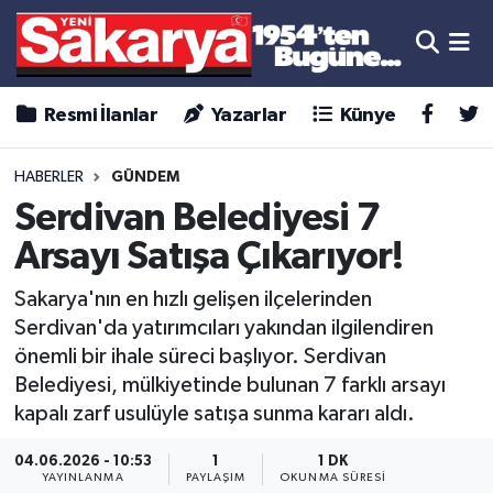
Resmi İlanlar
Yazarlar
Künye
HABERLER
GÜNDEM
Serdivan Belediyesi 7
Arsayı Satışa Çıkarıyor!
Sakarya'nın en hızlı gelişen ilçelerinden
Serdivan'da yatırımcıları yakından ilgilendiren
önemli bir ihale süreci başlıyor. Serdivan
Belediyesi, mülkiyetinde bulunan 7 farklı arsayı
kapalı zarf usulüyle satışa sunma kararı aldı.
04.06.2026 - 10:53
1
1 DK
YAYINLANMA
PAYLAŞIM
OKUNMA SÜRESI