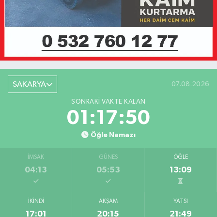
SAKARYA
07.08.2026
SONRAKI VAKTE KALAN
01:17:50
Öğle Namazı
İMSAK
GÜNEŞ
ÖĞLE
04:13
05:53
13:09
İKINDI
AKŞAM
YATSI
17:01
20:15
21:49