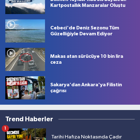
Kartpostallık Manzaralar Oluştu
Cebeci'de Deniz Sezonu Tüm
Güzelliğiyle Devam Ediyor
Makas atan sürücüye 10 bin lira
ceza
Sakarya'dan Ankara'ya Filistin
çağrısı
Trend Haberler
1
Tarihi Hafıza Noktasında Çadır