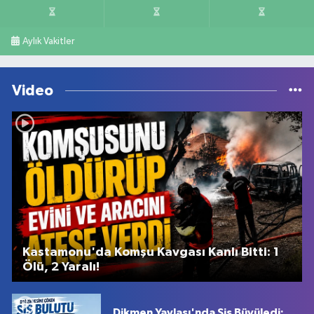
Aylık Vakitler
Video
Kastamonu'da Komşu Kavgası Kanlı Bitti: 1
Ölü, 2 Yaralı!
Dikmen Yaylası'nda Sis Büyüledi: