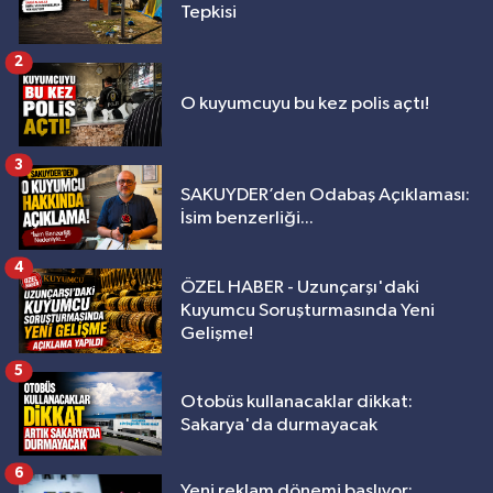
Tepkisi
2
O kuyumcuyu bu kez polis açtı!
3
SAKUYDER’den Odabaş Açıklaması:
İsim benzerliği...
4
ÖZEL HABER - Uzunçarşı'daki
Kuyumcu Soruşturmasında Yeni
Gelişme!
5
Otobüs kullanacaklar dikkat:
Sakarya'da durmayacak
6
Yeni reklam dönemi başlıyor: