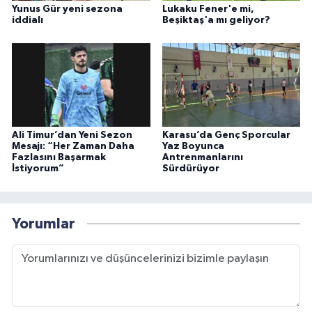
Yunus Gür yeni sezona
Lukaku Fener'e mi,
iddialı
Beşiktaş'a mı geliyor?
Ali Timur’dan Yeni Sezon
Karasu’da Genç Sporcular
Mesajı: “Her Zaman Daha
Yaz Boyunca
Fazlasını Başarmak
Antrenmanlarını
İstiyorum”
Sürdürüyor
Yorumlar