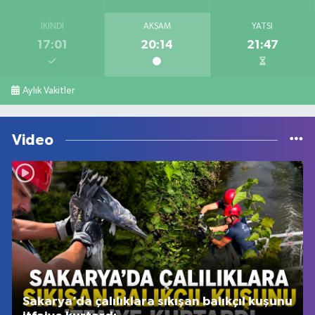
İKINDI
AKŞAM
YATSI
17:01
20:14
21:47
Aylık Vakitler
Video
Sakarya’da çalılıklara sıkışan balıkçıl kuşunu