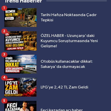
Trend Haberler
1
Tarihi Hafıza Noktasında Çadır
Tepkisi
2
ÖZEL HABER - Uzunçarşı'daki
Kuyumcu Soruşturmasında Yeni
Gelişme!
3
Otobüs kullanacaklar dikkat:
Sakarya'da durmayacak
4
LPG’ye 2,42 TL Zam Geldi
5
Feci kazadan acı haber...