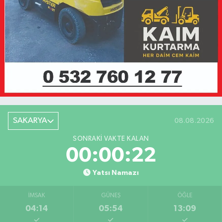
SAKARYA
08.08.2026
SONRAKI VAKTE KALAN
00:00:22
Yatsı Namazı
İMSAK
GÜNEŞ
ÖĞLE
04:14
05:54
13:09