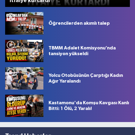
itfaiye kurtardı
Öğrencilerden akımlı talep
TBMM Adalet Komisyonu’nda
tansiyon yükseldi
Yolcu Otobüsünün Çarptığı Kadın
Ağır Yaralandı
Kastamonu'da Komşu Kavgası Kanlı
Bitti: 1 Ölü, 2 Yaralı!