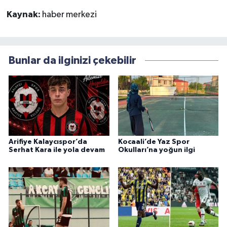
Kaynak:
haber merkezi
Bunlar da ilginizi çekebilir
Arifiye Kalaycıspor’da
Kocaali’de Yaz Spor
Serhat Kara ile yola devam
Okulları’na yoğun ilgi