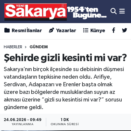
Resmi İlanlar
Yazarlar
Künye
HABERLER
GÜNDEM
Şehirde gizli kesinti mi var?
Sakarya’nın birçok ilçesinde su debisinin düşmesi
vatandaşların tepkisine neden oldu. Arifiye,
Serdivan, Adapazarı ve Erenler başta olmak
üzere bazı bölgelerde musluklardan suyun az
akması üzerine “gizli su kesintisi mi var?” sorusu
gündeme geldi.
24.06.2026 - 09:49
1 DK
YAYINLANMA
OKUNMA SÜRESI