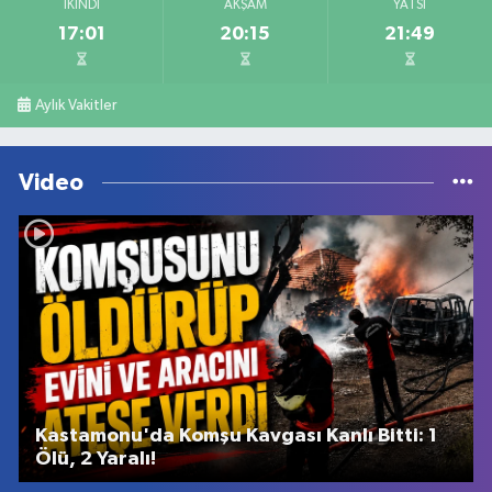
İKINDI
AKŞAM
YATSI
17:01
20:15
21:49
Aylık Vakitler
Video
Kastamonu'da Komşu Kavgası Kanlı Bitti: 1
Ölü, 2 Yaralı!