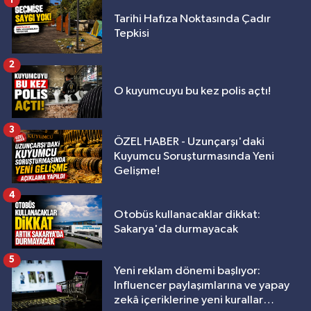
Tarihi Hafıza Noktasında Çadır
Tepkisi
2
O kuyumcuyu bu kez polis açtı!
3
ÖZEL HABER - Uzunçarşı'daki
Kuyumcu Soruşturmasında Yeni
Gelişme!
4
Otobüs kullanacaklar dikkat:
Sakarya'da durmayacak
5
Yeni reklam dönemi başlıyor:
Influencer paylaşımlarına ve yapay
zekâ içeriklerine yeni kurallar