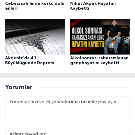
Cebeci sahilinde korku dolu
Nihat Akpak Hayatını
anlar!
Kaybetti
Akdeniz’de 4.1
Alkol sonrası rahatsızlanan
Büyüklüğünde Deprem
genç hayatını kaybetti
Yorumlar