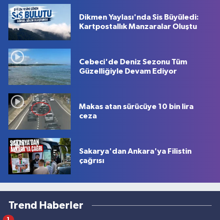
Dikmen Yaylası'nda Sis Büyüledi:
Kartpostallık Manzaralar Oluştu
Cebeci'de Deniz Sezonu Tüm
Güzelliğiyle Devam Ediyor
Makas atan sürücüye 10 bin lira
ceza
Sakarya'dan Ankara'ya Filistin
çağrısı
Trend Haberler
1