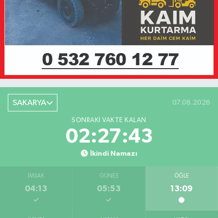
SAKARYA
07.08.2026
SONRAKI VAKTE KALAN
02:27:43
İkindi Namazı
İMSAK
GÜNEŞ
ÖĞLE
04:13
05:53
13:09