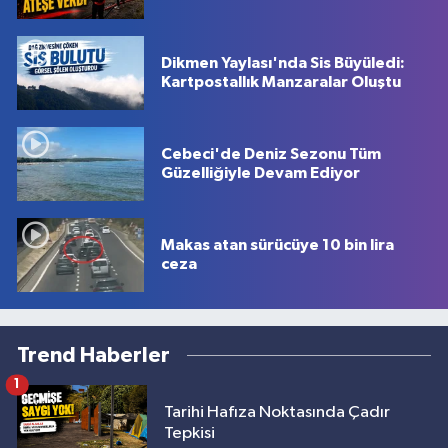
Dikmen Yaylası'nda Sis Büyüledi:
Kartpostallık Manzaralar Oluştu
Cebeci'de Deniz Sezonu Tüm
Güzelliğiyle Devam Ediyor
Makas atan sürücüye 10 bin lira
ceza
Trend Haberler
1
Tarihi Hafıza Noktasında Çadır
Tepkisi