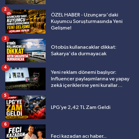
2
ÖZEL HABER - Uzunçarşı'daki
Kuyumcu Soruşturmasında Yeni
Gelişme!
3
Otobüs kullanacaklar dikkat:
Sakarya'da durmayacak
4
Yeni reklam dönemi başlıyor:
Influencer paylaşımlarına ve yapay
zekâ içeriklerine yeni kurallar
geliyor
5
LPG’ye 2,42 TL Zam Geldi
6
Feci kazadan acı haber...