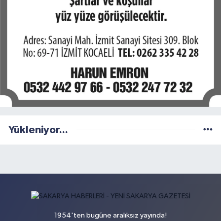
Yükleniyor...
1954'ten bugüne aralıksız yayında!