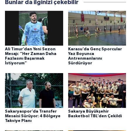
Bunlar da ilginizi çekebilir
Ali Timur’dan Yeni Sezon
Karasu’da Genç Sporcular
Mesajı: “Her Zaman Daha
Yaz Boyunca
Fazlasını Başarmak
Antrenmanlarını
İstiyorum”
Sürdürüyor
Sakaryaspor’da Transfer
Sakarya Büyükşehir
Mesaisi Sürüyor: 4 Bölgeye
Basketbol TBL’den Çekildi
Takviye Planı