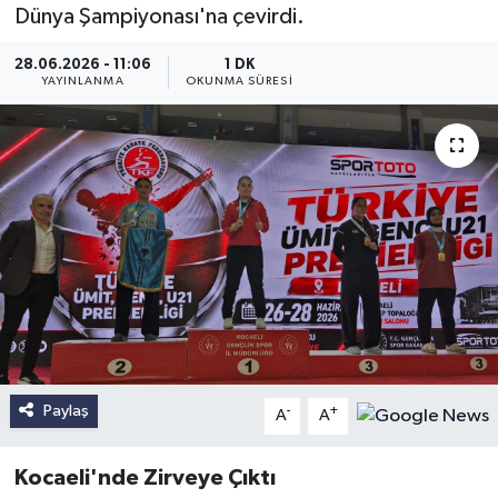
Dünya Şampiyonası'na çevirdi.
28.06.2026 - 11:06
1 DK
YAYINLANMA
OKUNMA SÜRESI
Paylaş
-
+
A
A
Kocaeli'nde Zirveye Çıktı