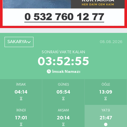
SAKARYA
08.08.2026
SONRAKI VAKTE KALAN
03:52:55
İmsak Namazı
İMSAK
GÜNEŞ
ÖĞLE
04:14
05:54
13:09
İKINDI
AKŞAM
YATSI
17:01
20:14
21:47