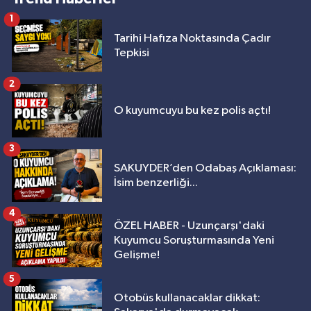
1
Tarihi Hafıza Noktasında Çadır
Tepkisi
2
O kuyumcuyu bu kez polis açtı!
3
SAKUYDER’den Odabaş Açıklaması:
İsim benzerliği...
4
ÖZEL HABER - Uzunçarşı'daki
Kuyumcu Soruşturmasında Yeni
Gelişme!
5
Otobüs kullanacaklar dikkat: