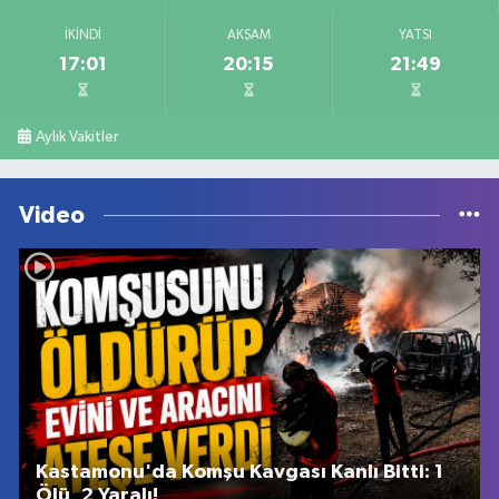
İKINDI
AKŞAM
YATSI
17:01
20:15
21:49
Aylık Vakitler
Video
Kastamonu'da Komşu Kavgası Kanlı Bitti: 1
Ölü, 2 Yaralı!