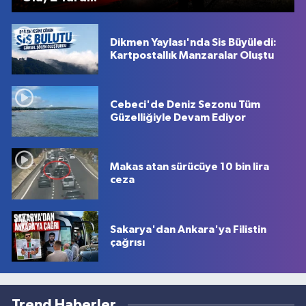
Dikmen Yaylası'nda Sis Büyüledi:
Kartpostallık Manzaralar Oluştu
Cebeci'de Deniz Sezonu Tüm
Güzelliğiyle Devam Ediyor
Makas atan sürücüye 10 bin lira
ceza
Sakarya'dan Ankara'ya Filistin
çağrısı
Trend Haberler