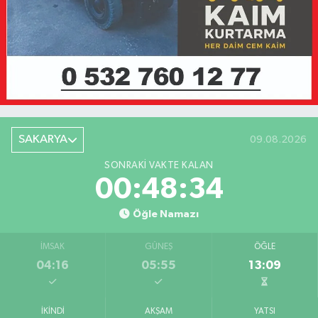
SAKARYA
09.08.2026
SONRAKI VAKTE KALAN
00:48:34
Öğle Namazı
İMSAK
GÜNEŞ
ÖĞLE
04:16
05:55
13:09
İKINDI
AKŞAM
YATSI