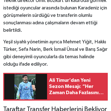
Teknik direktör Ümit Bozkurt’un kadroda görmek
istediği oyuncular arasında bulunan Karadeniz için
görüşmelerin sürdüğü ve transferin olumlu
sonuçlanması adına çalışmaların devam ettiği
belirtildi.
Yeşil siyahlı yönetimin ayrıca Mehmet Yiğit, Hakkı
Türker, Sefa Narin, Berk İsmail Ünsal ve Barış Sağır
gibi deneyimli oyuncularla da temas halinde
olduğu ifade ediliyor.
Ali Timur’dan Yeni
Sezon Mesajı: “Her
Zaman Daha Fazlasını
Başarmak İstiyorum”
Taraftar Transfer Haberlerini Bekliyor