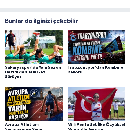
Bunlar da ilginizi çekebilir
Sakaryaspor’da Yeni Sezon
Trabzonspor’dan Kombine
Hazırlıkları Tam Gaz
Rekoru
Sürüyor
Avrupa Atletizm
Milli Pentatlet İlke Özyüksel
Şampiyonası Yarın
Mihrioğlu Avrupa