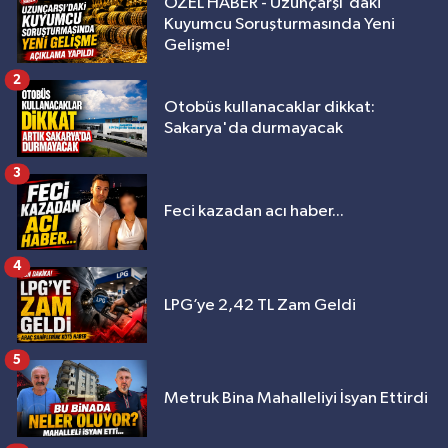
ÖZEL HABER - Uzunçarşı'daki
Kuyumcu Soruşturmasında Yeni
Gelişme!
2
Otobüs kullanacaklar dikkat:
Sakarya'da durmayacak
3
Feci kazadan acı haber...
4
LPG’ye 2,42 TL Zam Geldi
5
Metruk Bina Mahalleliyi İsyan Ettirdi