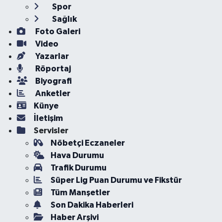
Spor
Sağlık
Foto Galeri
Video
Yazarlar
Röportaj
Biyografi
Anketler
Künye
İletişim
Servisler
Nöbetçi Eczaneler
Hava Durumu
Trafik Durumu
Süper Lig Puan Durumu ve Fikstür
Tüm Manşetler
Son Dakika Haberleri
Haber Arşivi