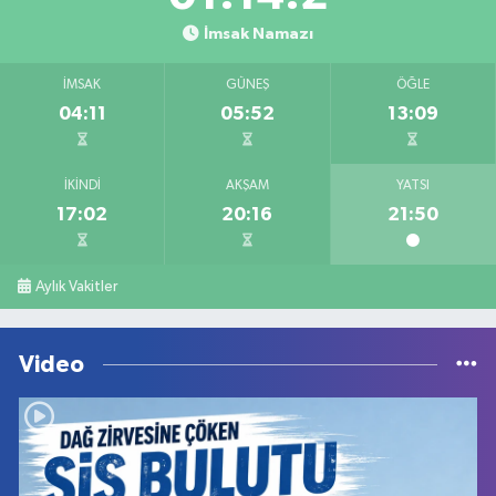
İmsak Namazı
İMSAK
GÜNEŞ
ÖĞLE
04:11
05:52
13:09
İKINDI
AKŞAM
YATSI
17:02
20:16
21:50
Aylık Vakitler
Video