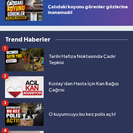
Çatıdaki koyunu görenler gözlerine
inanamadı!
Trend Haberler
1
Tarihi Hafıza Noktasında Çadır
Tepkisi
2
Kızılay’dan Hasta İçin Kan Bağışı
Çağrısı
3
O kuyumcuyu bu kez polis açtı!
4