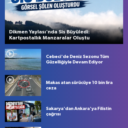
Dikmen Yaylası'nda Sis Büyüledi:
Kartpostallık Manzaralar Oluştu
Cebeci'de Deniz Sezonu Tüm
Güzelliğiyle Devam Ediyor
Makas atan sürücüye 10 bin lira
ceza
Sakarya'dan Ankara'ya Filistin
çağrısı