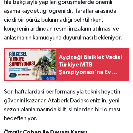
file bekçisiyle yapılan görüşmelerde önemli
aşama kaydettiği öğrenildi. Taraflar arasında
ciddi bir pürüz bulunmadığı belirtilirken,
kongrenin ardından resmi imzaların atılması ve
anlaşmanın kamuoyuna duyurulması bekleniyor.
Ayçiçeği Bisiklet Vadisi
Türkiye MTB
Şampiyonası'na Ev
Sahipliği Yapacak
Son haftalardaki performansıyla teknik heyetin
güvenini kazanan Ataberk Dadakdeniz’in, yeni
sezon planlamasında kilit isimlerden biri olması
hedefleniyor.
Özgür Çoban ile Devam Kararı