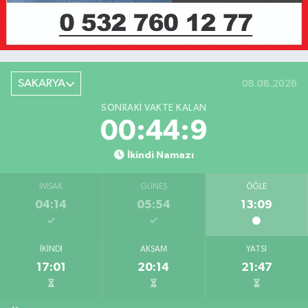
SAKARYA
08.08.2026
SONRAKI VAKTE KALAN
00:44:9
İkindi Namazı
İMSAK
GÜNEŞ
ÖĞLE
04:14
05:54
13:09
İKINDI
AKŞAM
YATSI
17:01
20:14
21:47