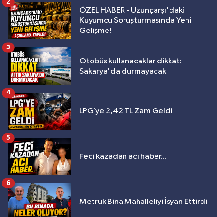
2
ÖZEL HABER - Uzunçarşı'daki
Kuyumcu Soruşturmasında Yeni
Gelişme!
3
Otobüs kullanacaklar dikkat:
Sakarya'da durmayacak
4
LPG’ye 2,42 TL Zam Geldi
5
Feci kazadan acı haber...
6
Metruk Bina Mahalleliyi İsyan Ettirdi