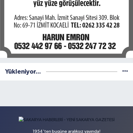
Yükleniyor...
1954'ten bugüne aralıksız yayında!