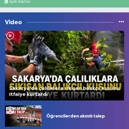
Aylık Vakitler
Video
Sakarya’da çalılıklara sıkışan balıkçıl kuşunu
itfaiye kurtardı
Öğrencilerden akımlı talep