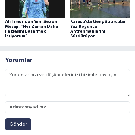
Ali Timur’dan Yeni Sezon
Karasu’da Genç Sporcular
Mesajı: “Her Zaman Daha
Yaz Boyunca
Fazlasını Başarmak
Antrenmanlarını
İstiyorum”
Sürdürüyor
Yorumlar
Gönder