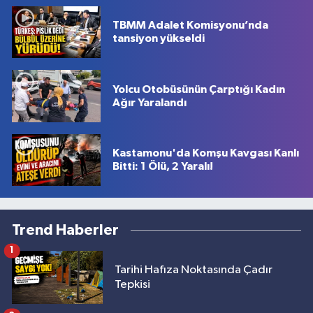
TBMM Adalet Komisyonu’nda
tansiyon yükseldi
Yolcu Otobüsünün Çarptığı Kadın
Ağır Yaralandı
Kastamonu'da Komşu Kavgası Kanlı
Bitti: 1 Ölü, 2 Yaralı!
Trend Haberler
1
Tarihi Hafıza Noktasında Çadır
Tepkisi