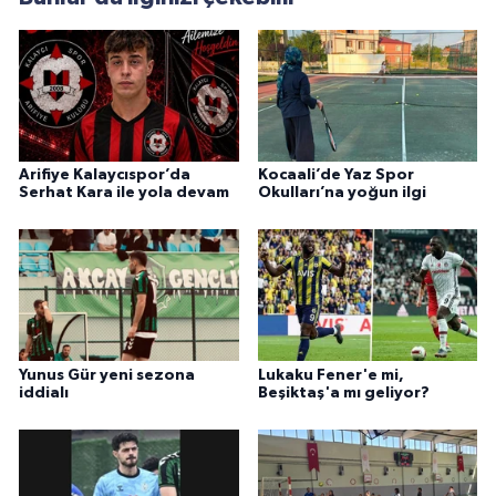
Arifiye Kalaycıspor’da
Kocaali’de Yaz Spor
Serhat Kara ile yola devam
Okulları’na yoğun ilgi
Yunus Gür yeni sezona
Lukaku Fener'e mi,
iddialı
Beşiktaş'a mı geliyor?