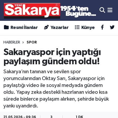
Resmi İlanlar
Yazarlar
Künye
HABERLER
SPOR
Sakaryaspor için yaptığı
paylaşım gündem oldu!
Sakarya’nın tanınan ve sevilen spor
yorumcularından Oktay Sarı, Sakaryaspor için
paylaştığı video ile sosyal medyada gündem
oldu. Yapay zeka destekli hazırlanan video kısa
sürede binlerce paylaşım alırken, şehirde büyük
yankı uyandırdı.
21.05.2026 - 09:36
3
1 DK