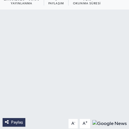
YAYINLANMA
PAYLAŞIM
OKUNMA SÜRESI
Paylaş
-
+
A
A