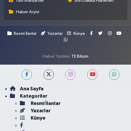
Tüm Manşetler
Son Dakika Haberleri
Haber Arşivi
Resmi İlanlar
Yazarlar
Künye
Haber Yazılımı:
TE Bilişim
Ana Sayfa
Kategoriler
Resmi İlanlar
Yazarlar
Künye