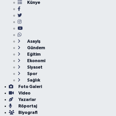
Künye
Asayiş
Gündem
Eğitim
Ekonomi
Siyaset
Spor
Sağlık
Foto Galeri
Video
Yazarlar
Röportaj
Biyografi