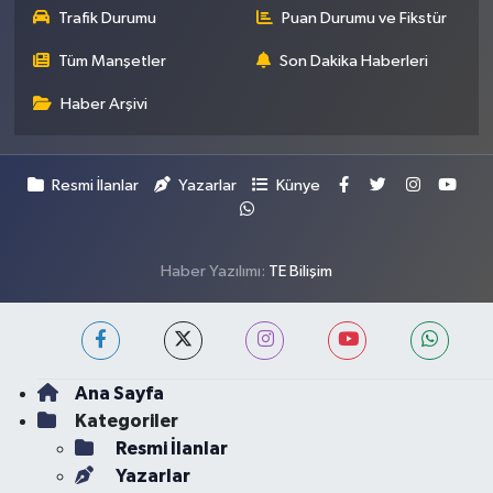
Trafik Durumu
Puan Durumu ve Fikstür
Tüm Manşetler
Son Dakika Haberleri
Haber Arşivi
Resmi İlanlar
Yazarlar
Künye
Haber Yazılımı:
TE Bilişim
Ana Sayfa
Kategoriler
Resmi İlanlar
Yazarlar