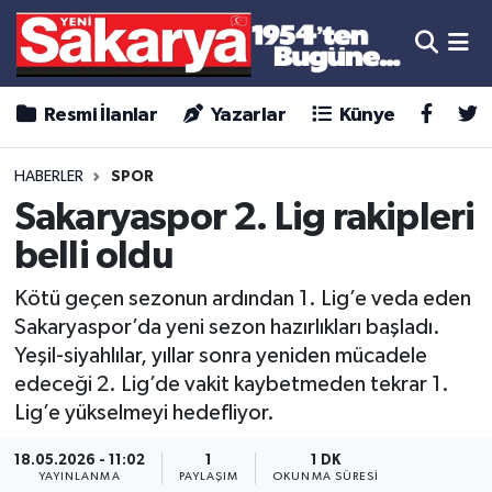
Resmi İlanlar
Yazarlar
Künye
HABERLER
SPOR
Sakaryaspor 2. Lig rakipleri
belli oldu
Kötü geçen sezonun ardından 1. Lig’e veda eden
Sakaryaspor’da yeni sezon hazırlıkları başladı.
Yeşil-siyahlılar, yıllar sonra yeniden mücadele
edeceği 2. Lig’de vakit kaybetmeden tekrar 1.
Lig’e yükselmeyi hedefliyor.
18.05.2026 - 11:02
1
1 DK
YAYINLANMA
PAYLAŞIM
OKUNMA SÜRESI