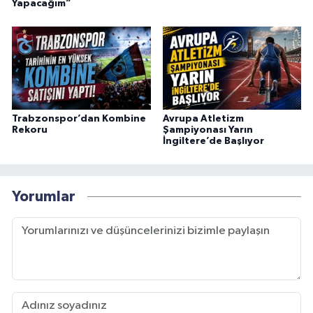
Yapacağım”
Trabzonspor’dan Kombine
Avrupa Atletizm
Rekoru
Şampiyonası Yarın
İngiltere’de Başlıyor
Yorumlar