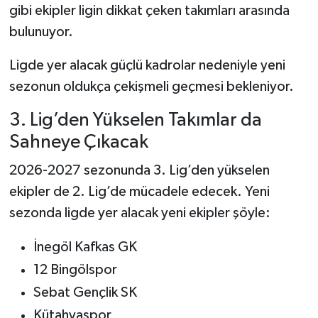
gibi ekipler ligin dikkat çeken takımları arasında
bulunuyor.
Ligde yer alacak güçlü kadrolar nedeniyle yeni
sezonun oldukça çekişmeli geçmesi bekleniyor.
3. Lig’den Yükselen Takımlar da
Sahneye Çıkacak
2026-2027 sezonunda 3. Lig’den yükselen
ekipler de 2. Lig’de mücadele edecek. Yeni
sezonda ligde yer alacak yeni ekipler şöyle:
İnegöl Kafkas GK
12 Bingölspor
Sebat Gençlik SK
Kütahyaspor