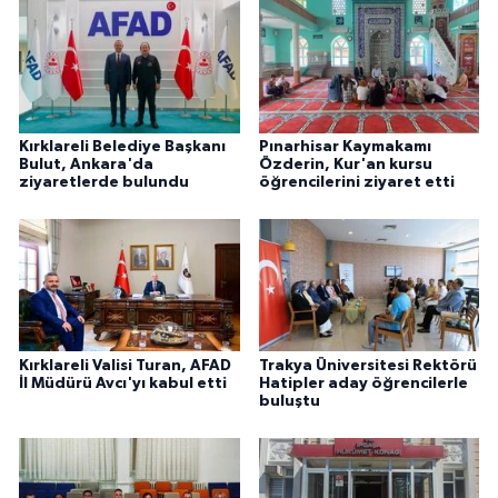
Kırklareli Belediye Başkanı
Pınarhisar Kaymakamı
Bulut, Ankara'da
Özderin, Kur'an kursu
ziyaretlerde bulundu
öğrencilerini ziyaret etti
Kırklareli Valisi Turan, AFAD
Trakya Üniversitesi Rektörü
İl Müdürü Avcı'yı kabul etti
Hatipler aday öğrencilerle
buluştu