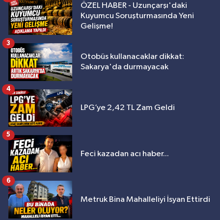
ÖZEL HABER - Uzunçarşı'daki
Kuyumcu Soruşturmasında Yeni
Gelişme!
3
Otobüs kullanacaklar dikkat:
Sakarya'da durmayacak
4
LPG’ye 2,42 TL Zam Geldi
5
Feci kazadan acı haber...
6
Metruk Bina Mahalleliyi İsyan Ettirdi