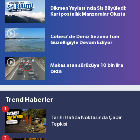
Dikmen Yaylası'nda Sis Büyüledi:
Kartpostallık Manzaralar Oluştu
Cebeci'de Deniz Sezonu Tüm
Güzelliğiyle Devam Ediyor
Makas atan sürücüye 10 bin lira
ceza
Trend Haberler
1
Tarihi Hafıza Noktasında Çadır
Tepkisi
2