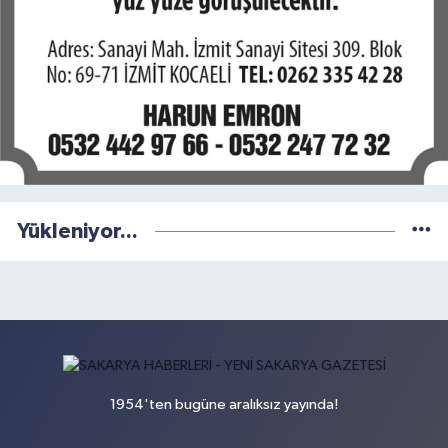
Yükleniyor...
1954'ten bugüne aralıksız yayında!