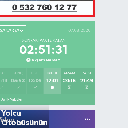
SAKARYA
07.08.2026
SONRAKI VAKTE KALAN
02:51:31
Akşam Namazı
SAK
GÜNEŞ
ÖĞLE
İKINDI
AKŞAM
YATSI
:13
05:53
13:09
17:01
20:15
21:49
Aylık Vakitler
Yolcu
Video
Otobüsünün