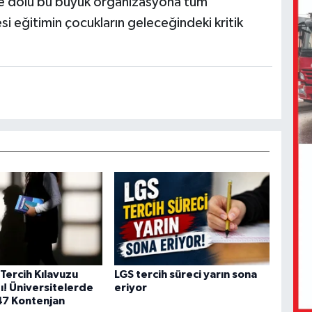
erle dolu bu büyük organizasyona tüm
si eğitimin çocukların geleceğindeki kritik
Tercih Kılavuzu
LGS tercih süreci yarın sona
ı! Üniversitelerde
eriyor
47 Kontenjan