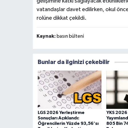
gelişimine katkı sağlayacak etkinlikl
vatandaşlar davet edilirken, okul önce
rolüne dikkat çekildi.
Kaynak:
basın bülteni
Bunlar da ilginizi çekebilir
LGS 2026 Yerleştirme
YKS 2026 
Sonuçları Açıklandı:
Yayımland
Öğrencilerin Yüzde 93,56'sı
805 Bin 7