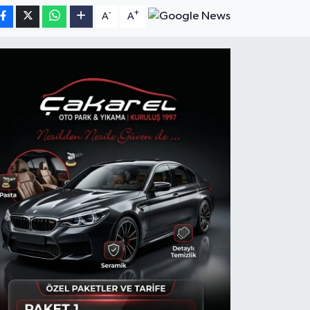
-
+
A
A