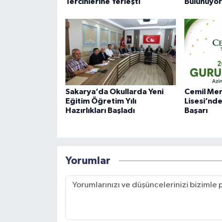
Tercihlerine Yerleşti
Bulunuyor
Sakarya’da Okullarda Yeni
Cemil Meri
Eğitim Öğretim Yılı
Lisesi’nd
Hazırlıkları Başladı
Başarı
Yorumlar