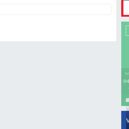
İM
04