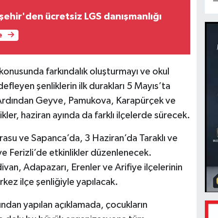
şehir'den ücretsiz LGS danışmanlığı
e
konusunda farkındalık oluşturmayı ve okul
efleyen şenliklerin ilk durakları 5 Mayıs’ta
 Ardından Geyve, Pamukova, Karapürçek ve
ler, haziran ayında da farklı ilçelerde sürecek.
rasu ve Sapanca’da, 3 Haziran’da Taraklı ve
 Ferizli’de etkinlikler düzenlenecek.
ivan, Adapazarı, Erenler ve Arifiye ilçelerinin
rkez ilçe şenliğiyle yapılacak.
fından yapılan açıklamada, çocukların