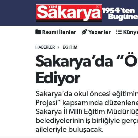
Resmi İlanlar
Yazarlar
Küny
HABERLER
EĞİTİM
Sakarya’da “Ö
Ediyor
Sakarya’da okul öncesi eğitim
Projesi” kapsamında düzenlenen 
Sakarya İl Millî Eğitim Müdürl
belediyelerinin iş birliğiyle ger
aileleriyle buluşacak.