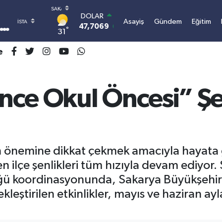
DOLAR
Asayiş
Gündem
Eğitim
47,7069
0.17
°
31
EURO
55,0265
0.01
e
STERLİN
64,1897
0.02
GRAM ALTIN
6618.49
2.12
nce Okul Öncesi” Şe
BİST100
13.887
64
BITCOIN
3.070.441,21
-0.76
in önemine dikkat çekmek amacıyla hayata
ilçe şenlikleri tüm hızıyla devam ediyor. 
üğü koordinasyonunda, Sakarya Büyükşehir B
çekleştirilen etkinlikler, mayıs ve haziran a