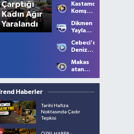
Çarptığı
Kastamonu'da
Komşu
Kadın Ağır
Kavgası
Yaralandı
Dikmen
Kanlı
Yaylası'nda
Bitti: 1
Sis
Ölü, 2
Cebeci'de
Büyüledi:
Yaralı!
Deniz
Kartpostallık
Sezonu
Manzaralar
Makas
Tüm
Oluştu
atan
Güzelliğiyle
sürücüye
Devam
10 bin
Ediyor
lira ceza
Trend Haberler
Tarihi Hafıza
Noktasında Çadır
Tepkisi
ÖZEL HABER -