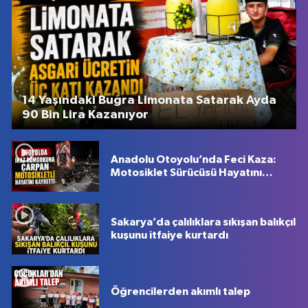
14 Yaşındaki Buğra Limonata Satarak Ayda
90 Bin Lira Kazanıyor
Anadolu Otoyolu’nda Feci Kaza:
Motosiklet Sürücüsü Hayatını
Kaybetti
Sakarya’da çalılıklara sıkışan balıkçıl
kuşunu itfaiye kurtardı
Öğrencilerden akımlı talep