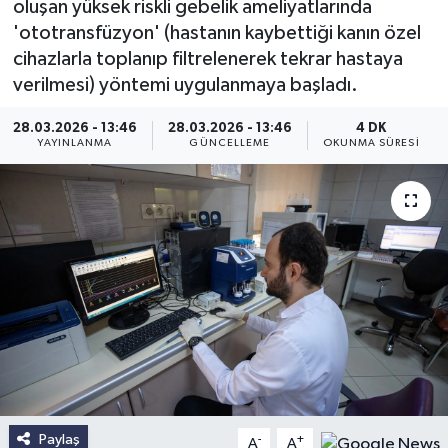
oluşan yüksek riskli gebelik ameliyatlarında
'ototransfüzyon' (hastanın kaybettiği kanın özel
cihazlarla toplanıp filtrelenerek tekrar hastaya
verilmesi) yöntemi uygulanmaya başladı.
28.03.2026 - 13:46
28.03.2026 - 13:46
4 DK
YAYINLANMA
GÜNCELLEME
OKUNMA SÜRESI
Paylaş
-
+
A
A