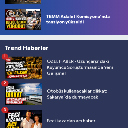
TBMM Adalet Komisyonu’nda
tansiyon yükseldi
Trend Haberler
1
ÖZEL HABER - Uzunçarşı'daki
Kuyumcu Soruşturmasında Yeni
Gelişme!
2
Otobüs kullanacaklar dikkat:
Sakarya'da durmayacak
3
Feci kazadan acı haber...