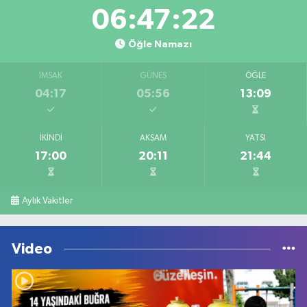
06:47:22
Öğle Namazı
İMSAK
GÜNEŞ
ÖĞLE
04:17
05:56
13:09
İKINDI
AKŞAM
YATSI
17:00
20:11
21:44
Aylık Vakitler
Video