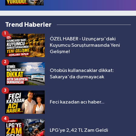
Trend Haberler
1
ÖZEL HABER - Uzunçarşı'daki
Kuyumcu Soruşturmasında Yeni
Gelişme!
2
Otobüs kullanacaklar dikkat:
Sakarya'da durmayacak
3
Feci kazadan acı haber...
4
LPG’ye 2,42 TL Zam Geldi