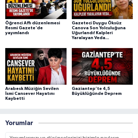
Öğrenci Affı düzenlemesi
Gazeteci Duygu Öksüz
Resmi Gazete'de
Canova Son Yolculuğuna
yayımlandı
Uğurlandı! Kalpleri
Yaralayan Veda...
Arabesk Müziğin Sevilen
Gaziantep’te 4,5
İsmi Cansever Hayatını
Büyüklüğünde Deprem
Kaybetti
Yorumlar