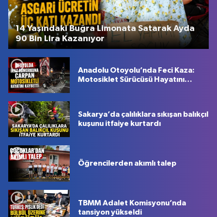
14 Yaşındaki Buğra Limonata Satarak Ayda
90 Bin Lira Kazanıyor
Anadolu Otoyolu’nda Feci Kaza:
Motosiklet Sürücüsü Hayatını
Kaybetti
Sakarya’da çalılıklara sıkışan balıkçıl
kuşunu itfaiye kurtardı
Öğrencilerden akımlı talep
TBMM Adalet Komisyonu’nda
tansiyon yükseldi