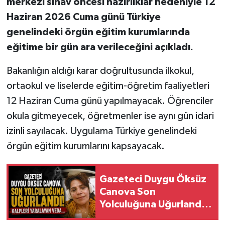
merkezi sınav öncesi hazırlıklar nedeniyle 12
Haziran 2026 Cuma günü Türkiye
genelindeki örgün eğitim kurumlarında
eğitime bir gün ara verileceğini açıkladı.
Bakanlığın aldığı karar doğrultusunda ilkokul,
ortaokul ve liselerde eğitim-öğretim faaliyetleri
12 Haziran Cuma günü yapılmayacak. Öğrenciler
okula gitmeyecek, öğretmenler ise aynı gün idari
izinli sayılacak. Uygulama Türkiye genelindeki
örgün eğitim kurumlarını kapsayacak.
Gazeteci Duygu Öksüz
Canova Son
Yolculuğuna Uğurlandı!
Kalpleri Yaralayan