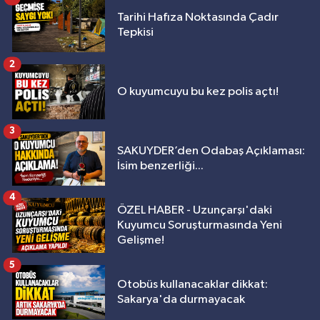
Tarihi Hafıza Noktasında Çadır
Tepkisi
2
O kuyumcuyu bu kez polis açtı!
3
SAKUYDER’den Odabaş Açıklaması:
İsim benzerliği...
4
ÖZEL HABER - Uzunçarşı'daki
Kuyumcu Soruşturmasında Yeni
Gelişme!
5
Otobüs kullanacaklar dikkat:
Sakarya'da durmayacak