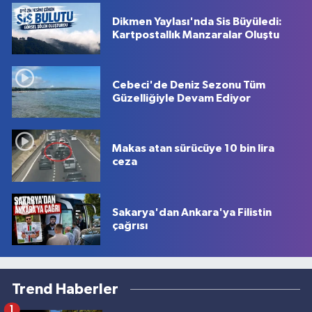
Dikmen Yaylası'nda Sis Büyüledi:
Kartpostallık Manzaralar Oluştu
Cebeci'de Deniz Sezonu Tüm
Güzelliğiyle Devam Ediyor
Makas atan sürücüye 10 bin lira
ceza
Sakarya'dan Ankara'ya Filistin
çağrısı
Trend Haberler
1