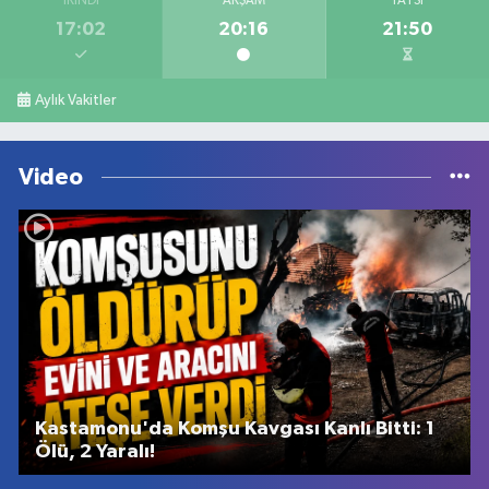
İKINDI
AKŞAM
YATSI
17:02
20:16
21:50
Aylık Vakitler
Video
Kastamonu'da Komşu Kavgası Kanlı Bitti: 1
Ölü, 2 Yaralı!