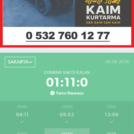
SAKARYA
06.08.2026
SONRAKI VAKTE KALAN
01:11:0
Yatsı Namazı
İMSAK
GÜNEŞ
ÖĞLE
04:11
05:52
13:09