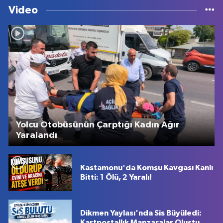
Video
Yolcu Otobüsünün Çarptığı Kadın Ağır
Yaralandı
Kastamonu'da Komşu Kavgası Kanlı
Bitti: 1 Ölü, 2 Yaralı!
Dikmen Yaylası'nda Sis Büyüledi:
Kartpostallık Manzaralar Oluştu