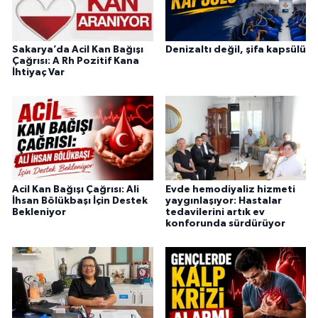
Sakarya’da Acil Kan Bağışı
Denizaltı değil, şifa kapsülü
Çağrısı: A Rh Pozitif Kana
İhtiyaç Var
Acil Kan Bağışı Çağrısı: Ali
Evde hemodiyaliz hizmeti
İhsan Bölükbaşı İçin Destek
yaygınlaşıyor: Hastalar
Bekleniyor
tedavilerini artık ev
konforunda sürdürüyor