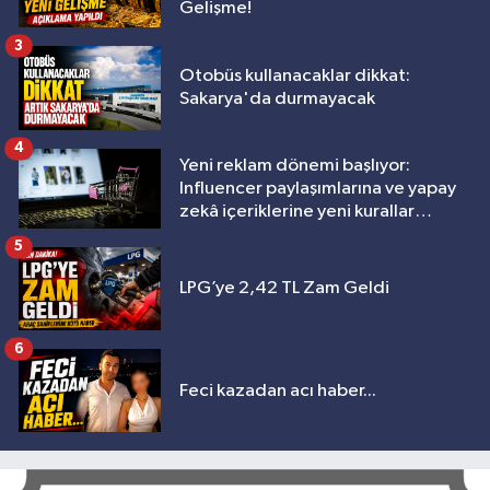
Gelişme!
3
Otobüs kullanacaklar dikkat:
Sakarya'da durmayacak
4
Yeni reklam dönemi başlıyor:
Influencer paylaşımlarına ve yapay
zekâ içeriklerine yeni kurallar
geliyor
5
LPG’ye 2,42 TL Zam Geldi
6
Feci kazadan acı haber...