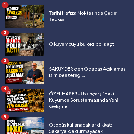
1
Tarihi Hafıza Noktasında Çadır
Tepkisi
2
O kuyumcuyu bu kez polis açtı!
3
SAKUYDER’den Odabaş Açıklaması:
İsim benzerliği...
4
ÖZEL HABER - Uzunçarşı'daki
Kuyumcu Soruşturmasında Yeni
Gelişme!
5
Otobüs kullanacaklar dikkat:
Sakarya'da durmayacak