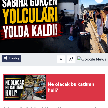
Paylaş
-
+
A
A
Ne olacak bu katlının
hali?