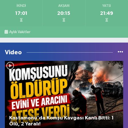
İKINDI
AKŞAM
YATSI
17:01
20:15
21:49
Aylık Vakitler
Video
Kastamonu'da Komşu Kavgası Kanlı Bitti: 1
Ölü, 2 Yaralı!