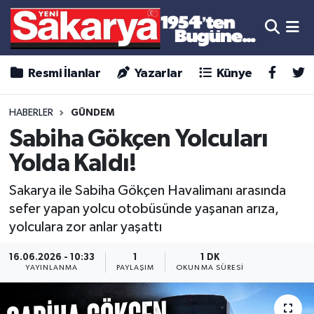
Resmi İlanlar
Yazarlar
Künye
HABERLER
GÜNDEM
Sabiha Gökçen Yolcuları
Yolda Kaldı!
Sakarya ile Sabiha Gökçen Havalimanı arasında
sefer yapan yolcu otobüsünde yaşanan arıza,
yolculara zor anlar yaşattı
16.06.2026 - 10:33
1
1 DK
YAYINLANMA
PAYLAŞIM
OKUNMA SÜRESI