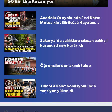
90 Bin Lira Kazanıyor
Anadolu Otoyolu’nda Feci Kaza:
Motosiklet Sürücüsü Hayatını
Kaybetti
Sakarya’da çalılıklara sıkışan balıkçıl
kuşunu itfaiye kurtardı
Öğrencilerden akımlı talep
TBMM Adalet Komisyonu’nda
tansiyon yükseldi