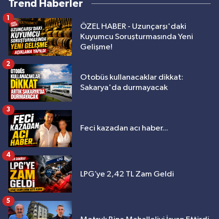
Trend Haberler
1
ÖZEL HABER - Uzunçarşı'daki
Kuyumcu Soruşturmasında Yeni
Gelişme!
2
Otobüs kullanacaklar dikkat:
Sakarya'da durmayacak
3
Feci kazadan acı haber...
4
LPG’ye 2,42 TL Zam Geldi
5