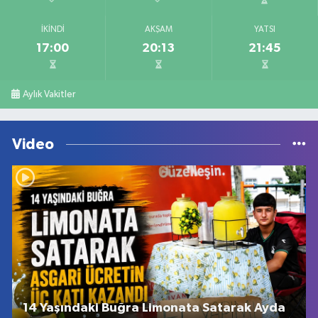
İKINDI
AKŞAM
YATSI
17:00
20:13
21:45
Aylık Vakitler
Video
14 Yaşındaki Buğra Limonata Satarak Ayda