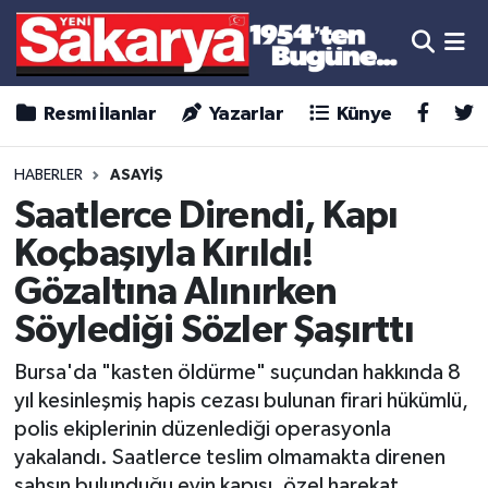
Resmi İlanlar
Yazarlar
Künye
HABERLER
ASAYİŞ
Saatlerce Direndi, Kapı
Koçbaşıyla Kırıldı!
Gözaltına Alınırken
Söylediği Sözler Şaşırttı
Bursa'da "kasten öldürme" suçundan hakkında 8
yıl kesinleşmiş hapis cezası bulunan firari hükümlü,
polis ekiplerinin düzenlediği operasyonla
yakalandı. Saatlerce teslim olmamakta direnen
şahsın bulunduğu evin kapısı, özel harekat