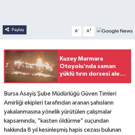
Paylaş
-
+
A
A
Kuzey Marmara
Otoyolu’nda saman
yüklü tırın dorsesi alev
aldı
Bursa Asayiş Şube Müdürlüğü Güven Timleri
Amirliği ekipleri tarafından aranan şahısların
yakalanmasına yönelik yürütülen çalışmalar
kapsamında, "kasten öldürme" suçundan
hakkında 8 yıl kesinleşmiş hapis cezası bulunan