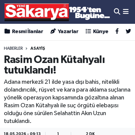
Resmi İlanlar
Yazarlar
Künye
HABERLER
ASAYİŞ
Rasim Ozan Kütahyalı
tutuklandı!
Adana merkezli 21 ilde yasa dışı bahis, nitelikli
dolandırıcılık, rüşvet ve kara para aklama suçlarına
yönelik operasyon kapsamında gözaltına alınan
Rasim Ozan Kütahyalı ile suç örgütü elebaşısı
olduğu öne sürülen Selahattin Akın Uzun
tutuklandı.
18.05.2026 - 09:13
1
2 DK