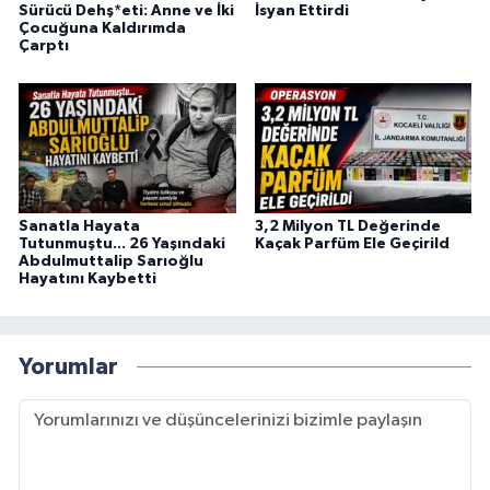
Sürücü Dehş*eti: Anne ve İki
İsyan Ettirdi
Çocuğuna Kaldırımda
Çarptı
Sanatla Hayata
3,2 Milyon TL Değerinde
Tutunmuştu... 26 Yaşındaki
Kaçak Parfüm Ele Geçirild
Abdulmuttalip Sarıoğlu
Hayatını Kaybetti
Yorumlar