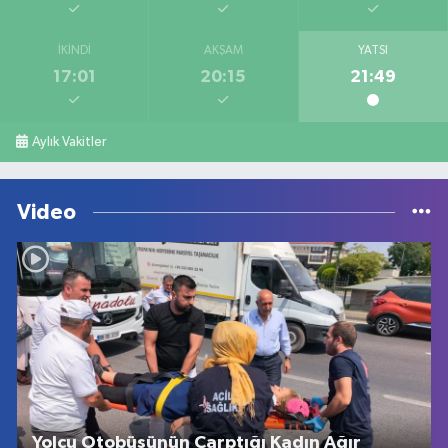
İKINDI
AKŞAM
YATSI
17:01
20:15
21:49
Aylık Vakitler
Video
Yolcu Otobüsünün Çarptığı Kadın Ağır