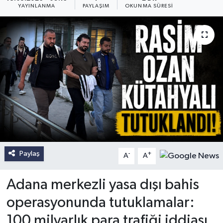
YAYINLANMA
PAYLAŞIM
OKUNMA SÜRESI
Paylaş
-
+
A
A
Adana merkezli yasa dışı bahis
operasyonunda tutuklamalar:
100 milyarlık para trafiği iddiası