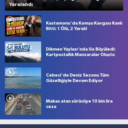
Yaralandı
Kastamonu'da Komşu Kavgası Kanlı
Bitti: 1 Ölü, 2 Yaralı!
Dikmen Yaylası'nda Sis Büyüledi:
Kartpostallık Manzaralar Oluştu
Cebeci'de Deniz Sezonu Tüm
Güzelliğiyle Devam Ediyor
Makas atan sürücüye 10 bin lira
ceza