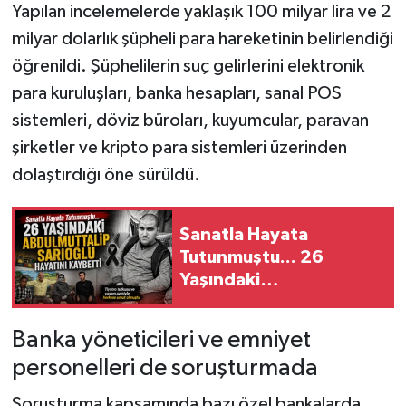
Yapılan incelemelerde yaklaşık 100 milyar lira ve 2
milyar dolarlık şüpheli para hareketinin belirlendiği
öğrenildi. Şüphelilerin suç gelirlerini elektronik
para kuruluşları, banka hesapları, sanal POS
sistemleri, döviz büroları, kuyumcular, paravan
şirketler ve kripto para sistemleri üzerinden
dolaştırdığı öne sürüldü.
Sanatla Hayata
Tutunmuştu... 26
Yaşındaki
Abdulmuttalip Sarıoğlu
Hayatını Kaybetti
Banka yöneticileri ve emniyet
personelleri de soruşturmada
Soruşturma kapsamında bazı özel bankalarda