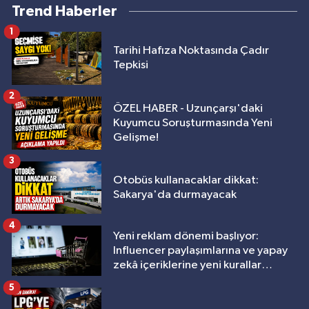
Trend Haberler
1
Tarihi Hafıza Noktasında Çadır
Tepkisi
2
ÖZEL HABER - Uzunçarşı'daki
Kuyumcu Soruşturmasında Yeni
Gelişme!
3
Otobüs kullanacaklar dikkat:
Sakarya'da durmayacak
4
Yeni reklam dönemi başlıyor:
Influencer paylaşımlarına ve yapay
zekâ içeriklerine yeni kurallar
geliyor
5