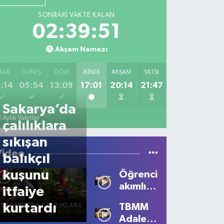
SONRAKI VAKTE KALAN
02:39:51
Akşam Namazı
SAK
GÜNEŞ
ÖĞLE
İKINDI
AKŞAM
YATSI
:14
05:54
13:09
17:01
20:14
21:47
Sakarya’da
Aylık Vakitler
çalılıklara
sıkışan
Video
balıkçıl
kuşunu
Öğrencilerden
akımlı
itfaiye
talep
kurtardı
TBMM
Adalet