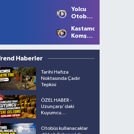
Komisyonu’nda
Yolcu
tansiyon
Otobüsünün
yükseldi
Çarptığı
Kastamonu'da
Kadın
Komşu
Ağır
Kavgası
Yaralandı
Kanlı
Bitti: 1
Trend Haberler
Ölü, 2
Yaralı!
Tarihi Hafıza
Noktasında Çadır
Tepkisi
ÖZEL HABER -
Uzunçarşı'daki
Kuyumcu
Soruşturmasında Yeni
Gelişme!
Otobüs kullanacaklar