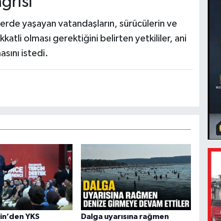
ğrısı
lerde yaşayan vatandaşların, sürücülerin ve
katli olması gerektiğini belirten yetkililer, ani
asını istedi.
in’den YKS
Dalga uyarısına rağmen