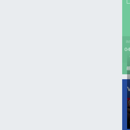
İM
04