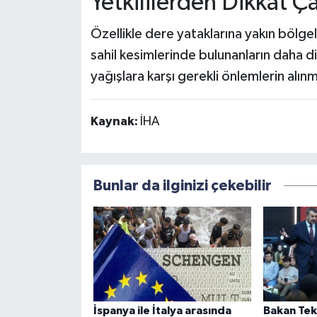
Yetkililerden Dikkat Ça
Özellikle dere yataklarına yakın bölge
sahil kesimlerinde bulunanların daha dik
yağışlara karşı gerekli önlemlerin alınm
Kaynak:
İHA
Bunlar da ilginizi çekebilir
İspanya ile İtalya arasında
Bakan Tek