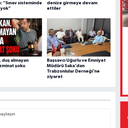
ı: “Sınav sisteminde
denize girmeye devam
 yok”
ettiler
, duş almayan
Başsavcı Uğurlu ve Emniyet
zminat şoku
Müdürü Saka’dan
Trabzonlular Derneği’ne
ziyaret