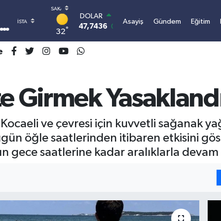
DOLAR
Asayiş
Gündem
Eğitim
47,7436
0.18
°
32
EURO
55,2510
0.32
e
STERLİN
64,4811
0.38
GRAM ALTIN
6660.55
0.03
ze Girmek Yasakland
BİST100
13.779
-14
BITCOIN
ocaeli ve çevresi için kuvvetli sağanak ya
3.100.664,03
-0.18
ün öğle saatlerinden itibaren etkisini g
n gece saatlerine kadar aralıklarla devam e
I