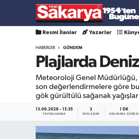
Resmi İlanlar
Yazarlar
Küny
HABERLER
GÜNDEM
Plajlarda Deni
Meteoroloji Genel Müdürlüğü, K
son değerlendirmelere göre bug
gök gürültülü sağanak yağışları
13.06.2026 - 13:35
3
1 DK
YAYINLANMA
PAYLAŞIM
OKUNMA SÜRES