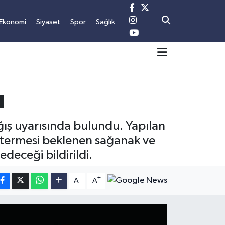
Ekonomi
Siyaset
Spor
Sağlık
ı
ğış uyarısında bulundu. Yapılan
östermesi beklenen sağanak ve
deceği bildirildi.
-
+
A
A