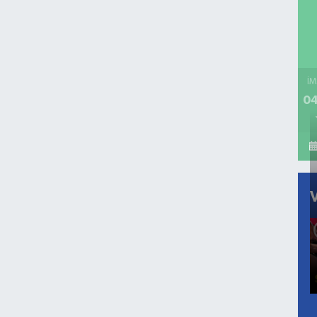
İM
04