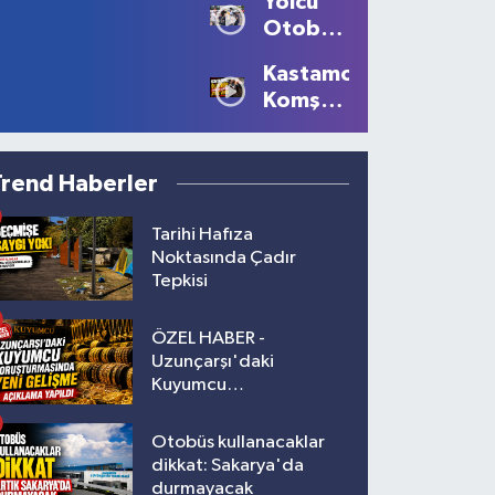
Yolcu
tansiyon
Otobüsünün
yükseldi
Çarptığı
Kastamonu'da
Kadın
Komşu
Ağır
Kavgası
Yaralandı
Kanlı
Bitti: 1
Trend Haberler
Ölü, 2
Yaralı!
Tarihi Hafıza
Noktasında Çadır
Tepkisi
ÖZEL HABER -
Uzunçarşı'daki
Kuyumcu
Soruşturmasında Yeni
Gelişme!
Otobüs kullanacaklar
dikkat: Sakarya'da
durmayacak