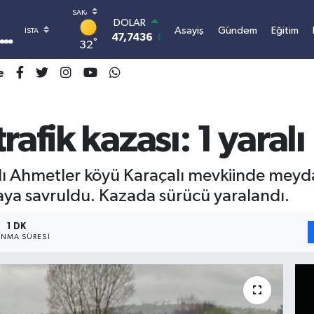
DOLAR
Asayiş
Gündem
Eğitim
47,7436
0.18
°
32
EURO
55,2510
0.32
e
STERLİN
64,4811
0.38
GRAM ALTIN
6660.55
0.03
afik kazası: 1 yaralı
BİST100
13.779
-14
BITCOIN
ağlı Ahmetler köyü Karaçalı mevkiinde meyd
3.100.664,03
-0.18
aya savruldu. Kazada sürücü yaralandı.
1 DK
NMA SÜRESI