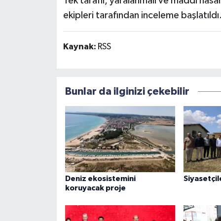
Tek taraflı, yaralanmalı ve maddi hasar
ekipleri tarafından inceleme başlatıldı
Kaynak:
RSS
Bunlar da ilginizi çekebilir
Deniz ekosistemini
Siyasetçil
koruyacak proje