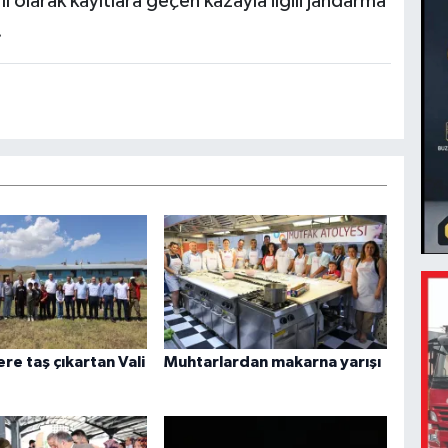
lı olarak kayıtlara geçen kazayla ilgili jandarma
.
ere taş çıkartan Vali
Muhtarlardan makarna yarışı