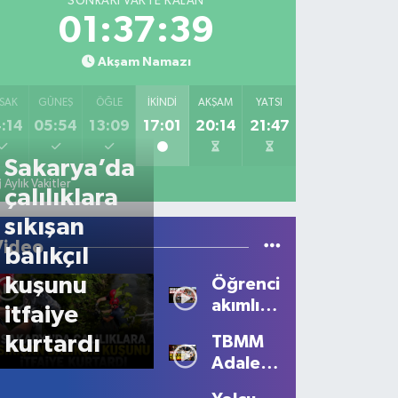
SONRAKI VAKTE KALAN
01:37:39
Akşam Namazı
SAK
GÜNEŞ
ÖĞLE
İKINDI
AKŞAM
YATSI
:14
05:54
13:09
17:01
20:14
21:47
Sakarya’da
Aylık Vakitler
çalılıklara
sıkışan
Video
balıkçıl
kuşunu
Öğrencilerden
akımlı
itfaiye
talep
kurtardı
TBMM
Adalet
Komisyonu’nda