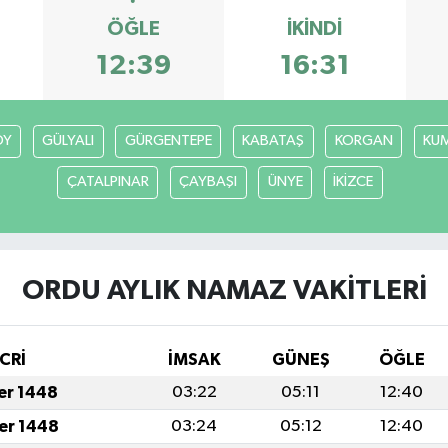
ÖĞLE
İKINDI
12:39
16:31
ÖY
GÜLYALI
GÜRGENTEPE
KABATAŞ
KORGAN
KU
ÇATALPINAR
ÇAYBAŞI
ÜNYE
İKİZCE
ORDU AYLIK NAMAZ VAKITLERI
CRİ
İMSAK
GÜNEŞ
ÖĞLE
fer 1448
03:22
05:11
12:40
fer 1448
03:24
05:12
12:40