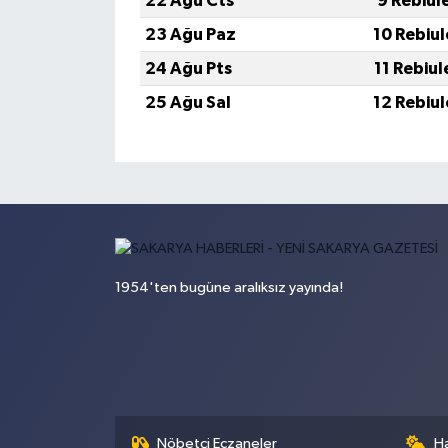
22 Ağu Cts
9 Rebiul
23 Ağu Paz
10 Rebiu
24 Ağu Pts
11 Rebiu
25 Ağu Sal
12 Rebiu
1954'ten bugüne aralıksız yayında!
Nöbetçi Eczaneler
H