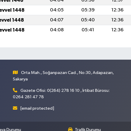
evvel 1448
04:04
05:38
12:37
levvel 1448
04:05
05:39
12:36
levvel 1448
04:07
05:40
12:36
levvel 1448
04:08
05:41
12:36
Orta Mah., Soğanpazarı Cad., No:30, Adapazarı,
Sakarya
Gazete Ofisi: 0(264) 278 16 10 , İrtibat Bürosu:
0264 281 47 78
[email protected]
ava Durumu
Trafik Durumu