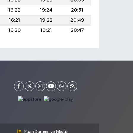
16:22
19:25
20:53
16:22
19:24
20:51
16:21
19:22
20:49
16:20
19:21
20:47
Puan Durumu ve Fikstür