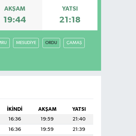
AKŞAM
YATSI
19:44
21:18
MRU
MESUDİYE
ORDU
ÇAMAŞ
İKINDI
AKŞAM
YATSI
16:36
19:59
21:40
16:36
19:59
21:39