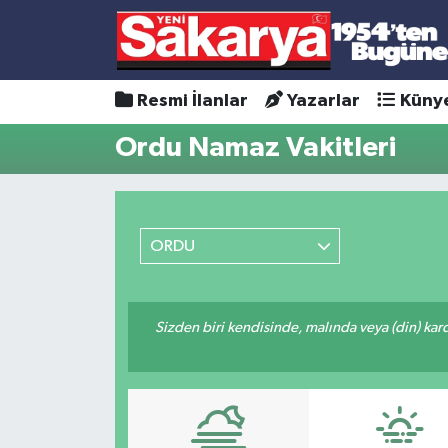
Resmi İlanlar
Yazarlar
Küny
Ordu Namaz Vakitleri
ORDU
Sizden biri kendisinde, malında veya (din) ka