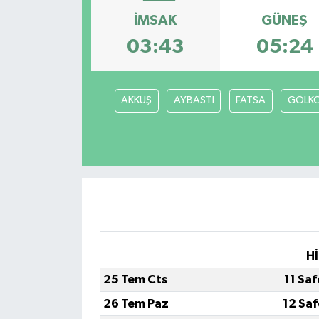
İMSAK
GÜNEŞ
03:43
05:24
AKKUŞ
AYBASTI
FATSA
GÖLK
Hİ
25 Tem Cts
11 Sa
26 Tem Paz
12 Sa