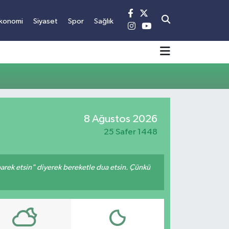
konomi
Siyaset
Spor
Sağlık
8 Ağustos 2026
25 Safer 1448
arek etsin" diyerek bereketle dua etsin. Çünkü