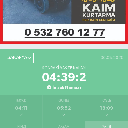
SAKARYA
06.08.2026
SONRAKI VAKTE KALAN
04:39:2
İmsak Namazı
İMSAK
GÜNEŞ
ÖĞLE
04:11
05:52
13:09
İKINDI
AKŞAM
YATSI