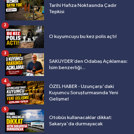
Tarihi Hafıza Noktasında Çadır
Tepkisi
2
O kuyumcuyu bu kez polis açtı!
3
SAKUYDER’den Odabaş Açıklaması:
İsim benzerliği...
4
ÖZEL HABER - Uzunçarşı'daki
Kuyumcu Soruşturmasında Yeni
Gelişme!
5
Otobüs kullanacaklar dikkat:
Sakarya'da durmayacak