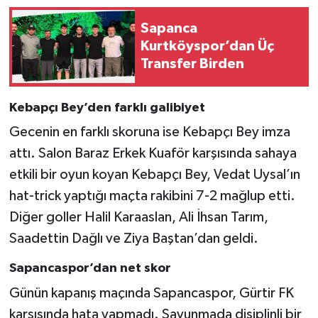
Sapanca
Kurtköyspor’dan Üç
Transfer Birden
Kebapçı Bey’den farklı galibiyet
Gecenin en farklı skoruna ise Kebapçı Bey imza
attı. Salon Baraz Erkek Kuaför karşısında sahaya
etkili bir oyun koyan Kebapçı Bey, Vedat Uysal’ın
hat-trick yaptığı maçta rakibini 7-2 mağlup etti.
Diğer goller Halil Karaaslan, Ali İhsan Tarım,
Saadettin Dağlı ve Ziya Baştan’dan geldi.
Sapancaspor’dan net skor
Günün kapanış maçında Sapancaspor, Gürtir FK
karşısında hata yapmadı. Savunmada disiplinli bir