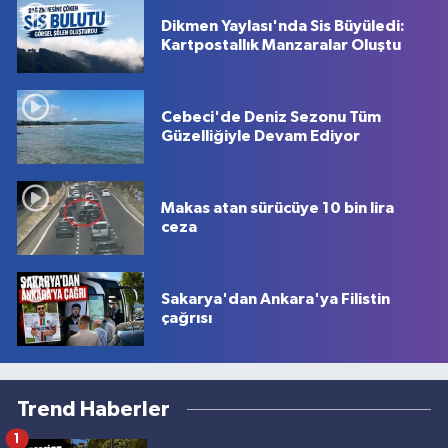
Dikmen Yaylası'nda Sis Büyüledi:
Kartpostallık Manzaralar Oluştu
Cebeci'de Deniz Sezonu Tüm
Güzelliğiyle Devam Ediyor
Makas atan sürücüye 10 bin lira
ceza
Sakarya'dan Ankara'ya Filistin
çağrısı
Trend Haberler
1