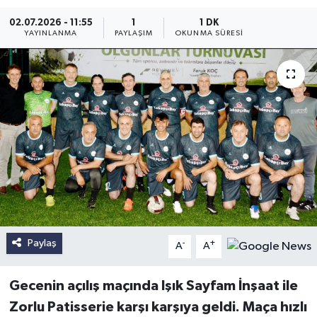
02.07.2026 - 11:55
1
1 DK
YAYINLANMA
PAYLAŞIM
OKUNMA SÜRESI
Paylaş
-
+
A
A
Gecenin açılış maçında Işık Sayfam İnşaat ile
Zorlu Patisserie karşı karşıya geldi. Maça hızlı