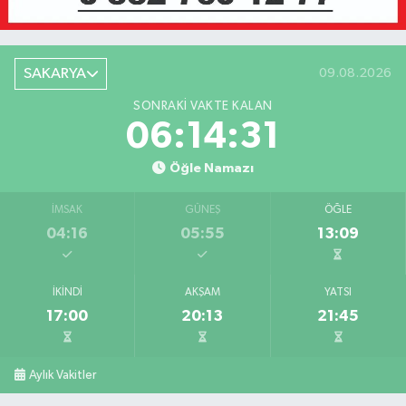
SAKARYA
09.08.2026
SONRAKI VAKTE KALAN
06:14:31
Öğle Namazı
İMSAK
GÜNEŞ
ÖĞLE
04:16
05:55
13:09
İKINDI
AKŞAM
YATSI
17:00
20:13
21:45
Aylık Vakitler