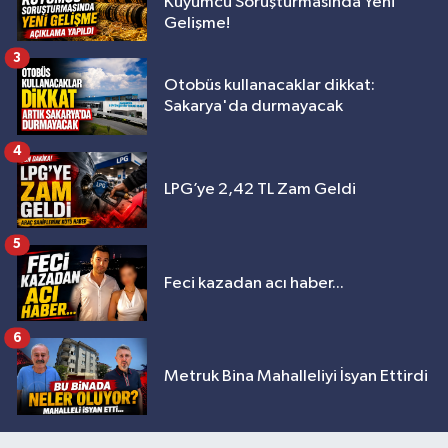
Kuyumcu Soruşturmasında Yeni
Gelişme!
3
Otobüs kullanacaklar dikkat:
Sakarya'da durmayacak
4
LPG’ye 2,42 TL Zam Geldi
5
Feci kazadan acı haber...
6
Metruk Bina Mahalleliyi İsyan Ettirdi