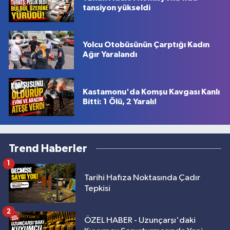
tansiyon yükseldi
Yolcu Otobüsünün Çarptığı Kadın
Ağır Yaralandı
Kastamonu'da Komşu Kavgası Kanlı
Bitti: 1 Ölü, 2 Yaralı!
Trend Haberler
1
Tarihi Hafıza Noktasında Çadır
Tepkisi
2
ÖZEL HABER - Uzunçarşı'daki