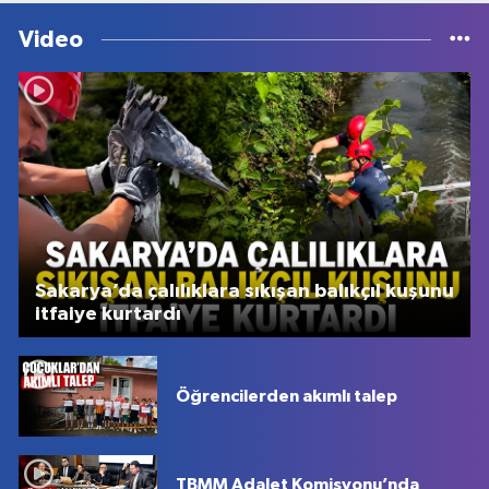
Video
Sakarya’da çalılıklara sıkışan balıkçıl kuşunu
itfaiye kurtardı
Öğrencilerden akımlı talep
TBMM Adalet Komisyonu’nda