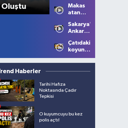
Sezonu
Oluştu
Makas
Tüm
atan
Güzelliğiyle
sürücüye
Devam
Sakarya'dan
10 bin
Ediyor
Ankara'ya
lira ceza
Filistin
Çatıdaki
çağrısı
koyunu
görenler
gözlerine
inanamadı!
Trend Haberler
Tarihi Hafıza
Noktasında Çadır
Tepkisi
O kuyumcuyu bu kez
polis açtı!