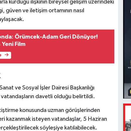
la kurduğu ilişkinin bireysel gelişim üzerindeki
gi, güven ve iletişim ortamının nasıl
paylaşacak.
yonda: Örümcek-Adam Geri Dönüyor!
 Yeni Film
e
k
Sanat ve Sosyal İşler Dairesi Başkanlığı
tandaşların davetli olduğu belirtildi.
 yetiştirme konusunda uzman görüşlerinden
ileri kazanmak isteyen vatandaşlar, 5 Haziran
kleştirilecek söyleşiye katılabilecek.