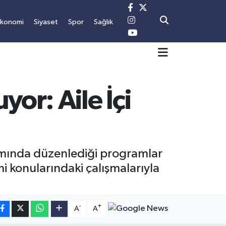
Ekonomi
Siyaset
Spor
Sağlık
or: Aile İçi
samında düzenlediği programlar
i konularındaki çalışmalarıyla
-
+
A
A