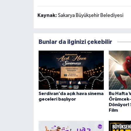
Kaynak:
Sakarya Büyükşehir Belediyesi
Bunlar da ilginizi çekebilir
Serdivan’da açık hava sinema
Bu Hafta 
geceleri başlıyor
Örümcek-
Dönüyor! 
Film