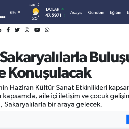
DOLAR
Asayiş
Gündem
Eğitim
47,5971
0.05
°
25
EURO
55,1336
0.18
e
STERLİN
64,2534
0.22
GRAM ALTIN
6518.23
0.39
akaryalılarla Buluşuy
BİST100
13.703
0
de Konuşulacak
BITCOIN
3.068.845,18
0.66
nin Haziran Kültür Sanat Etkinlikleri kap
apsamda, aile içi iletişim ve çocuk gelişim
, Sakaryalılarla bir araya gelecek.