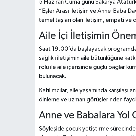
5 Haziran Cuma günü Sakarya Atatürk 
“Eşler Arası İletişim ve Anne-Baba Davra
temel taşları olan iletişim, empati ve 
Aile İçi İletişimin Öne
Saat 19.00’da başlayacak programda P
sağlıklı iletişimin aile bütünlüğüne kat
rolü ile aile içerisinde güçlü bağlar k
bulunacak.
Katılımcılar, aile yaşamında karşılaşıla
dinleme ve uzman görüşlerinden fayda
Anne ve Babalara Yol
Söyleşide çocuk yetiştirme sürecinde