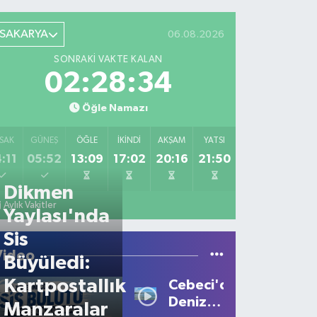
SAKARYA
06.08.2026
SONRAKI VAKTE KALAN
02:28:34
Öğle Namazı
SAK
GÜNEŞ
ÖĞLE
İKINDI
AKŞAM
YATSI
:11
05:52
13:09
17:02
20:16
21:50
Dikmen
Aylık Vakitler
Yaylası'nda
Sis
Video
Büyüledi:
Kartpostallık
Cebeci'de
Deniz
Manzaralar