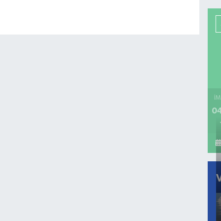
İM
04