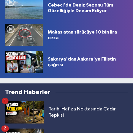
Cebeci'de Deniz Sezonu Tüm
Güzelliğiyle Devam Ediyor
Makas atan sürücüye 10 bin lira
ceza
Sakarya'dan Ankara'ya Filistin
çağrısı
Trend Haberler
1
Tarihi Hafıza Noktasında Çadır
Tepkisi
2