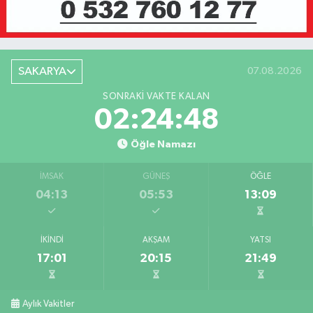
SAKARYA
07.08.2026
SONRAKI VAKTE KALAN
02:24:48
Öğle Namazı
İMSAK
GÜNEŞ
ÖĞLE
04:13
05:53
13:09
İKINDI
AKŞAM
YATSI
17:01
20:15
21:49
Aylık Vakitler