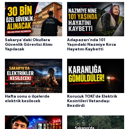
Sakarya’daki Okullara
Adapazarı’nda 101
Güvenlik Görevlisi Alımı
Yaşındaki Nazmiye Kırca
Yapılacak
Hayatını Kaybetti
Hafta sonu o ilçelerde
Korucuk TOKİ’de Elektrik
elektrik kesilecek
Kesintileri Vatandaşı
Bezdirdi