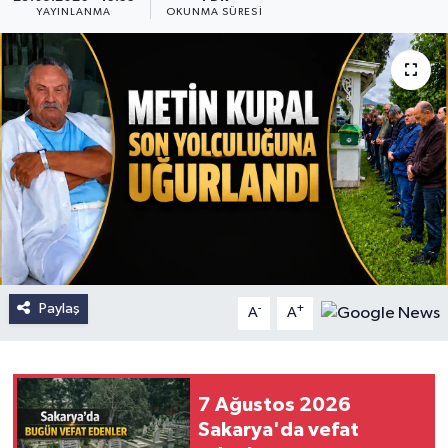
YAYINLANMA
OKUNMA SÜRESI
Paylaş
-
+
A
A
7 Ağustos 2026
Sakarya'da vefat