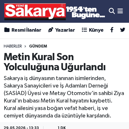
Resmi İlanlar
Yazarlar
Künye
HABERLER
GÜNDEM
Metin Kural Son
Yolculuğuna Uğurlandı
Sakarya iş dünyasının tanınan isimlerinden,
Sakarya Sanayicileri ve İş Adamları Derneği
(SASİAD) Üyesi ve Metay Otomotiv'in sahibi Ziya
Kural'ın babası Metin Kural hayatını kaybetti.
Kural ailesini yasa boğan vefat haberi, iş ve
cemiyet dünyasında da üzüntüyle karşılandı.
29.05.2026 - 13:33
1 DK