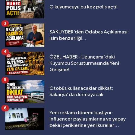
O kuyumcuyu bu kez polis açtı!
3
SAKUYDER’den Odabaş Açıklaması:
İsim benzerliği...
4
ÖZEL HABER - Uzunçarşı'daki
Kuyumcu Soruşturmasında Yeni
Gelişme!
5
Otobüs kullanacaklar dikkat:
Sakarya'da durmayacak
6
Yeni reklam dönemi başlıyor:
Influencer paylaşımlarına ve yapay
zekâ içeriklerine yeni kurallar
geliyor