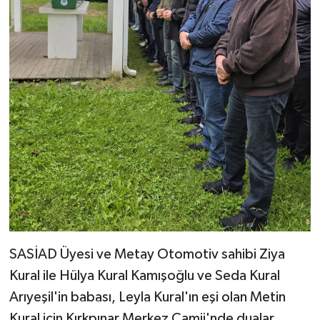
SASİAD Üyesi ve Metay Otomotiv sahibi Ziya
Kural ile Hülya Kural Kamışoğlu ve Seda Kural
Arıyeşil'in babası, Leyla Kural'ın eşi olan Metin
Kural için Kırkpınar Merkez Camii'nde dualar